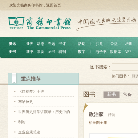
欢迎光临商务印书馆，
返回首页
资讯
︱
业界
动态
专题
书评
活动
︱
沙龙
公益
培训
图书
︱
新书
常备
丛书
辑刊
数字
︱
电子书
数据库
APP
图书搜索：
热门图书：
辞
《红楼梦》十讲
图书
新书
常备
布哈拉史
世界历史哲学讲演录：历史中的...
政治家
精装
利论
柏拉图全集
企业合规总论