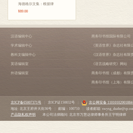
海德格尔文集：根据律
¥89.00
汉语编辑中心
商务印书馆国际有限公司
学术编辑中心
《英语世界》杂志社有限
教科文编辑中心
《汉语世界》杂志社有限
英语编辑室
《语言战略研究》网站
外语编辑室
商务印书馆（成都）有限
商务印书馆（上海）有限
京ICP备05007371号
|
京ICP证150832号
|
京公网安备 1101010200188
地址: 北京王府井大街36号
|
邮编：100710
|
读者邮箱: swysg_duzhe@cp.co
产品隐私权声明
本公司法律顾问: 北京市万慧达律师事务所王宇明律师