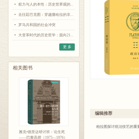
权力与人的本性：历史世界观的...
去往廷巴克图：穿越撒哈拉的非...
罗马共和国的社会冲突
大变革时代的历史哲学：面向21...
更 多
相关图书
编辑推荐
柏拉图探讨统治技艺的重
雅克•德里达研讨班：论生死
——巴黎高师（1975—1976）