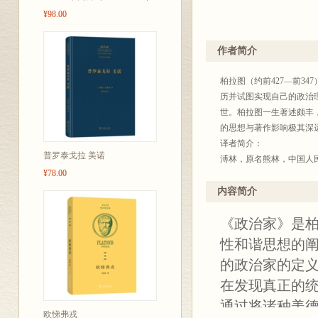
¥98.00
作者简介
柏拉图（约前427—前3
历并试图实现自己的政治
世。柏拉图一生著述颇丰
的思想与著作影响极其深
译者简介：
普罗泰戈拉 美诺
溥林，原名熊林，中国人
¥78.00
中世纪神学与现代德国哲
（与徐开来合译）；布伦
内容简介
论》；海德格尔《柏拉图
《政治家》是
性和谐思想的
的政治家的定
在发现真正的
通过将诸种美德
欧悌弗戎