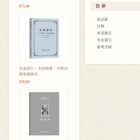
而实现全体公
目 录
¥75.00
德、苏格拉底
政治家
注释
术语索引
专名索引
参考文献
分道而行：卡尔纳普、卡西尔
和海德格尔
¥38.00