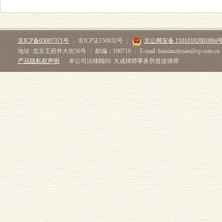
京ICP备05007371号
|
京ICP证150832号
|
京公网安备 11010102001884
地址: 北京王府井大街36号
|
邮编：100710
|
E-mail: bainianziyuan@cp.com.cn
产品隐私权声明
本公司法律顾问: 大成律师事务所曾波律师