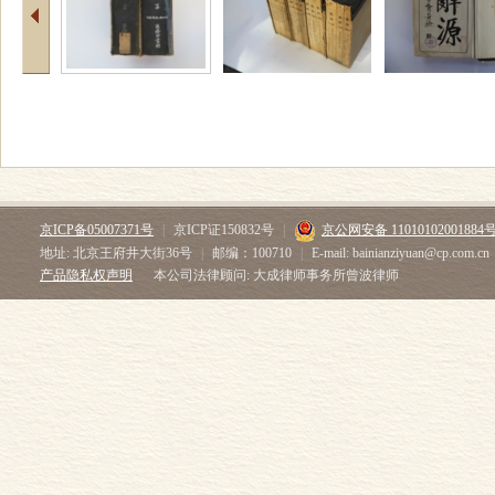
京ICP备05007371号
|
京ICP证150832号
|
京公网安备 11010102001884
地址: 北京王府井大街36号
|
邮编：100710
|
E-mail: bainianziyuan@cp.com.cn
产品隐私权声明
本公司法律顾问: 大成律师事务所曾波律师