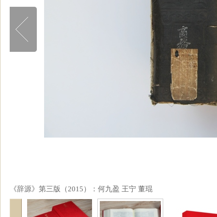
《辞源》第三版（2015）：何九盈 王宁 董琨