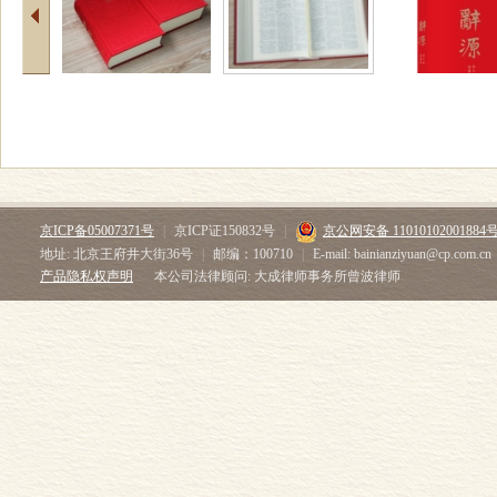
京ICP备05007371号
|
京ICP证150832号
|
京公网安备 11010102001884
地址: 北京王府井大街36号
|
邮编：100710
|
E-mail: bainianziyuan@cp.com.cn
产品隐私权声明
本公司法律顾问: 大成律师事务所曾波律师