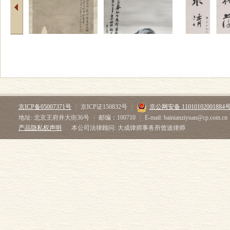
京ICP备05007371号
|
京ICP证150832号
|
京公网安备 11010102001884
地址: 北京王府井大街36号
|
邮编：100710
|
E-mail: bainianziyuan@cp.com.cn
产品隐私权声明
本公司法律顾问: 大成律师事务所曾波律师