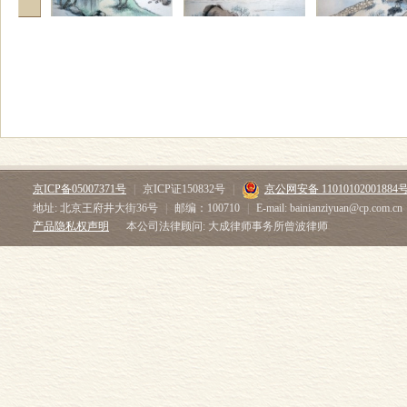
京ICP备05007371号
|
京ICP证150832号
|
京公网安备 11010102001884
地址: 北京王府井大街36号
|
邮编：100710
|
E-mail: bainianziyuan@cp.com.cn
产品隐私权声明
本公司法律顾问: 大成律师事务所曾波律师