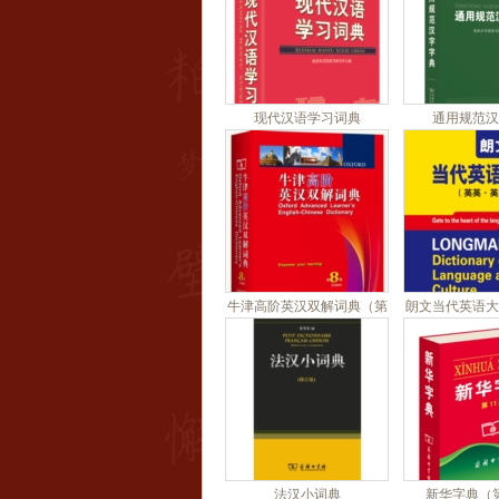
现代汉语学习词典
通用规范汉
牛津高阶英汉双解词典（第
朗文当代英语大
8版）
•英汉双
法汉小词典
新华字典（第