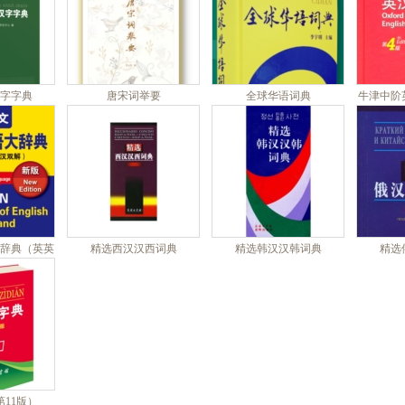
字字典
唐宋词举要
全球华语词典
牛津中阶
辞典（英英
精选西汉汉西词典
精选韩汉汉韩词典
精选
解）
11版）