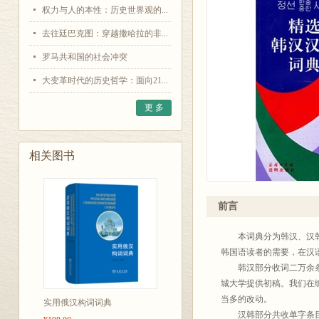
权力与人的本性：历史世界观的...
去往廷巴克图：穿越撒哈拉的非...
罗马共和国的社会冲突
大变革时代的历史哲学：面向21...
更 多
相关图书
前言
本词典分为韩汉、汉韩两
韩国语读者的需要，在汉
韩汉部分收词二万余条，
城大学提供初稿。我们在
当多的改动。
实用俄汉构词词典
汉韩部分共收单字条目和