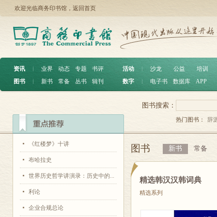
欢迎光临商务印书馆，
返回首页
资讯
︱
业界
动态
专题
书评
活动
︱
沙龙
公益
培训
图书
︱
新书
常备
丛书
辑刊
数字
︱
电子书
数据库
APP
图书搜索：
热门图书：
辞
《红楼梦》十讲
图书
新书
常备
布哈拉史
世界历史哲学讲演录：历史中的...
精选韩汉汉韩词典
利论
精选系列
企业合规总论