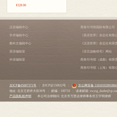
¥328.00
汉语编辑中心
商务印书馆国际有限公司
学术编辑中心
《英语世界》杂志社有限
教科文编辑中心
《汉语世界》杂志社有限
英语编辑室
《语言战略研究》网站
外语编辑室
商务印书馆（成都）有限
商务印书馆（上海）有限
京ICP备05007371号
|
京ICP证150832号
|
京公网安备 1101010200188
地址: 北京王府井大街36号
|
邮编：100710
|
读者邮箱: swysg_duzhe@cp.co
产品隐私权声明
本公司法律顾问: 北京市万慧达律师事务所王宇明律师