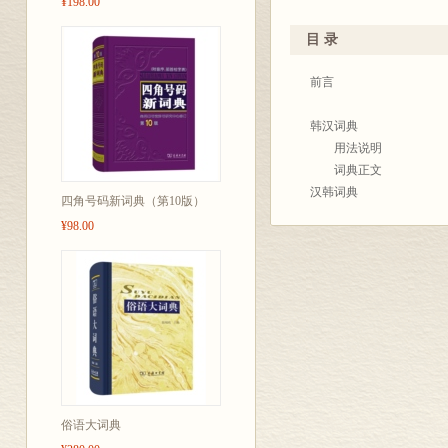
¥198.00
词类。义项中附必需的例
应该说这本词典具有选词
目 录
有所突破，但由于水平有
前言
韩汉词典
用法说明
词典正文
汉韩词典
四角号码新词典（第10版）
使用说明
¥98.00
部首检字表
词典正文
俗语大词典