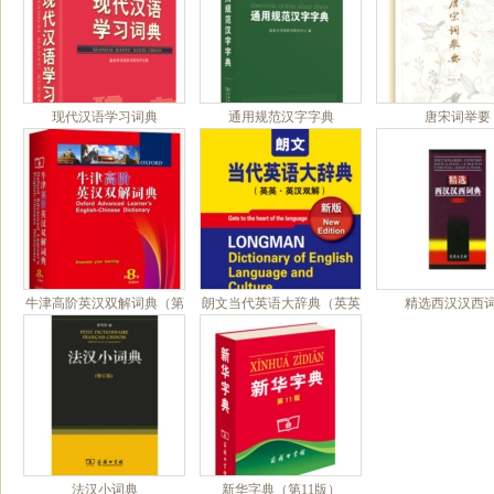
现代汉语学习词典
通用规范汉字字典
唐宋词举要
牛津高阶英汉双解词典（第
朗文当代英语大辞典（英英
精选西汉汉西
8版）
•英汉双解）
法汉小词典
新华字典（第11版）