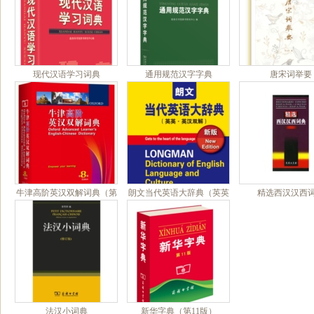
现代汉语学习词典
通用规范汉字字典
唐宋词举要
牛津高阶英汉双解词典（第
朗文当代英语大辞典（英英
精选西汉汉西
8版）
•英汉双解）
法汉小词典
新华字典（第11版）