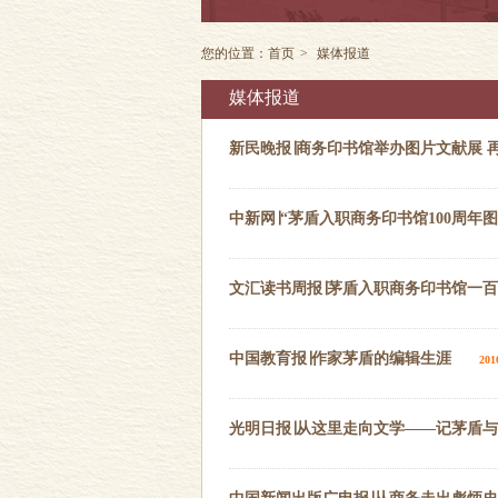
您的位置：
首页
>
媒体报道
媒体报道
新民晚报∣商务印书馆举办图片文献展 
中新网∣“茅盾入职商务印书馆100周年
文汇读书周报∣茅盾入职商务印书馆一
中国教育报∣作家茅盾的编辑生涯
201
光明日报∣从这里走向文学——记茅盾