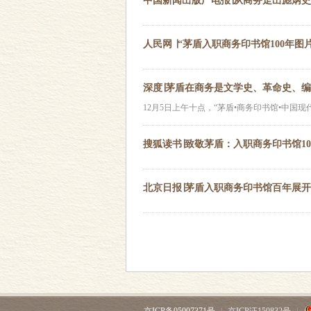
中国新闻出版广电报∣从商务走出彪炳
人民网 ∣“茅盾入职商务印书馆100年
深度∣茅盾在商务是文学史、革命史、
12月5日上午十点，“茅盾•商务印书馆•中国
搜狐读书∣致敬茅盾：入职商务印书馆1
北京日报∣茅盾入职商务印书馆百年展