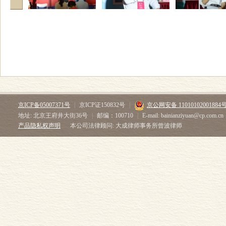
京ICP备05007371号
|
京ICP证150832号
|
京公网安备 11010102001884
地址: 北京王府井大街36号
|
邮编：100710
|
E-mail: bainianziyuan@cp.com.cn
产品隐私权声明
本公司法律顾问: 大成律师事务所曾波律师