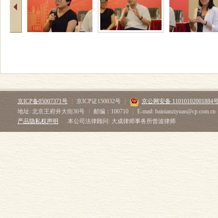
京ICP备05007371号
|
京ICP证150832号
|
京公网安备 11010102001884
地址: 北京王府井大街36号
|
邮编：100710
|
E-mail: bainianziyuan@cp.com.cn
产品隐私权声明
本公司法律顾问: 大成律师事务所曾波律师