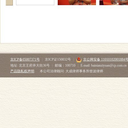
京ICP备05007371号
|
京ICP证150832号
|
京公网安备 11010102001884
地址: 北京王府井大街36号
|
邮编：100710
|
E-mail: bainianziyuan@cp.com.cn
产品隐私权声明
本公司法律顾问: 大成律师事务所曾波律师