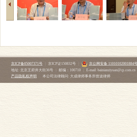
京ICP备05007371号
|
京ICP证150832号
|
京公网安备 11010102001884
地址: 北京王府井大街36号
|
邮编：100710
|
E-mail: bainianziyuan@cp.com.cn
产品隐私权声明
本公司法律顾问: 大成律师事务所曾波律师