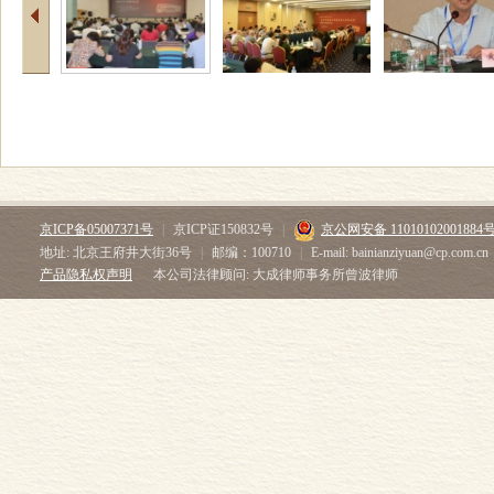
京ICP备05007371号
|
京ICP证150832号
|
京公网安备 11010102001884
地址: 北京王府井大街36号
|
邮编：100710
|
E-mail: bainianziyuan@cp.com.cn
产品隐私权声明
本公司法律顾问: 大成律师事务所曾波律师