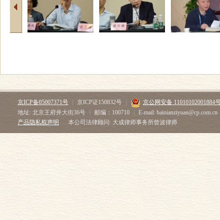
京ICP备05007371号
|
京ICP证150832号
|
京公网安备 11010102001884
地址: 北京王府井大街36号
|
邮编：100710
|
E-mail: bainianziyuan@cp.com.cn
产品隐私权声明
本公司法律顾问: 大成律师事务所曾波律师