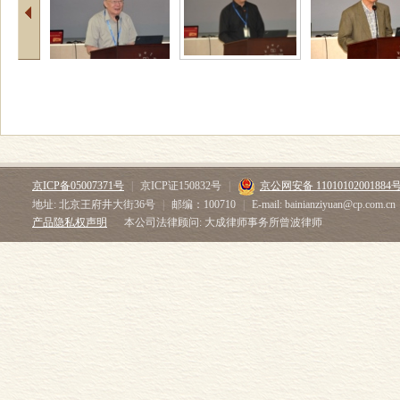
京ICP备05007371号
|
京ICP证150832号
|
京公网安备 11010102001884
地址: 北京王府井大街36号
|
邮编：100710
|
E-mail: bainianziyuan@cp.com.cn
产品隐私权声明
本公司法律顾问: 大成律师事务所曾波律师