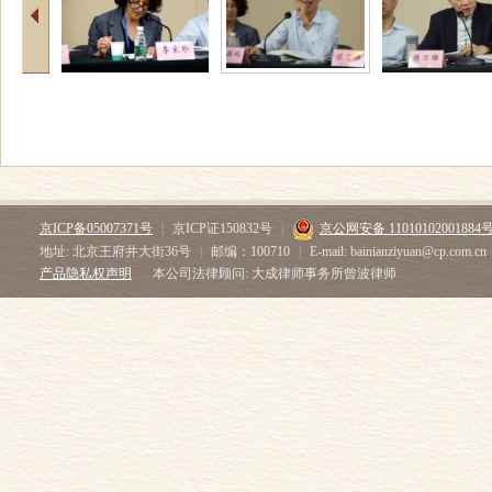
京ICP备05007371号
|
京ICP证150832号
|
京公网安备 11010102001884
地址: 北京王府井大街36号
|
邮编：100710
|
E-mail: bainianziyuan@cp.com.cn
产品隐私权声明
本公司法律顾问: 大成律师事务所曾波律师