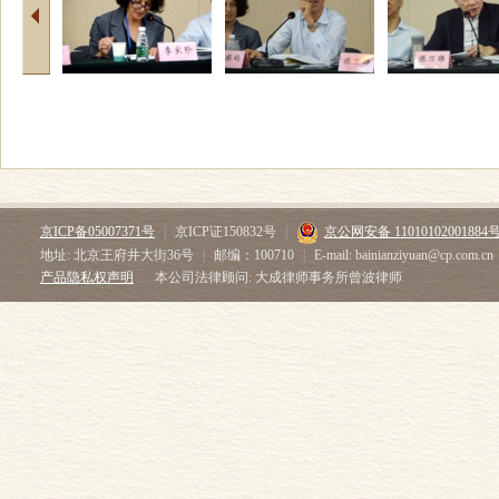
京ICP备05007371号
|
京ICP证150832号
|
京公网安备 11010102001884
地址: 北京王府井大街36号
|
邮编：100710
|
E-mail: bainianziyuan@cp.com.cn
产品隐私权声明
本公司法律顾问: 大成律师事务所曾波律师