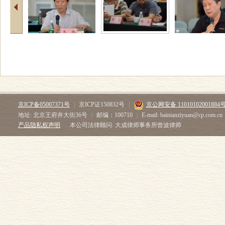
京ICP备05007371号
|
京ICP证150832号
|
京公网安备 11010102001884
地址: 北京王府井大街36号
|
邮编：100710
|
E-mail: bainianziyuan@cp.com.cn
产品隐私权声明
本公司法律顾问: 大成律师事务所曾波律师