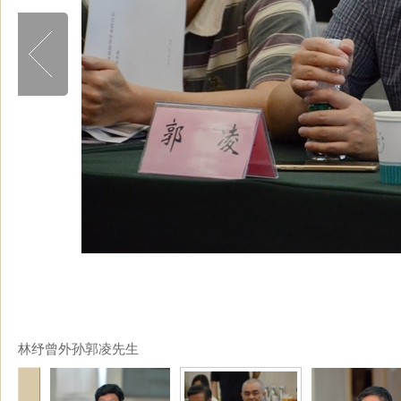
林纾曾外孙郭凌先生