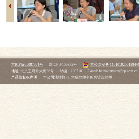
京ICP备05007371号
|
京ICP证150832号
|
京公网安备 11010102001884
地址: 北京王府井大街36号
|
邮编：100710
|
E-mail: bainianziyuan@cp.com.cn
产品隐私权声明
本公司法律顾问: 大成律师事务所曾波律师