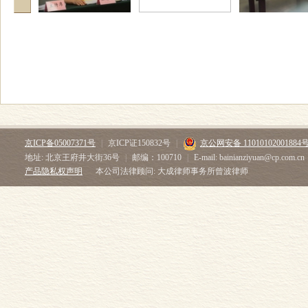
京ICP备05007371号
|
京ICP证150832号
|
京公网安备 11010102001884
地址: 北京王府井大街36号
|
邮编：100710
|
E-mail: bainianziyuan@cp.com.cn
产品隐私权声明
本公司法律顾问: 大成律师事务所曾波律师