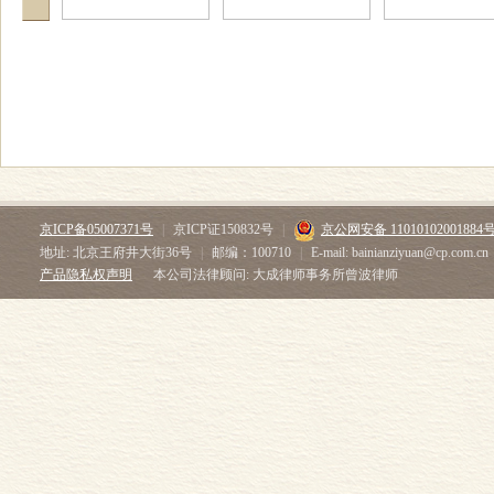
京ICP备05007371号
|
京ICP证150832号
|
京公网安备 11010102001884
地址: 北京王府井大街36号
|
邮编：100710
|
E-mail: bainianziyuan@cp.com.cn
产品隐私权声明
本公司法律顾问: 大成律师事务所曾波律师