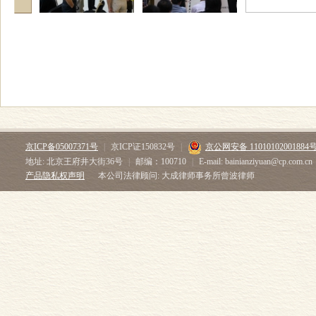
京ICP备05007371号
|
京ICP证150832号
|
京公网安备 11010102001884
地址: 北京王府井大街36号
|
邮编：100710
|
E-mail: bainianziyuan@cp.com.cn
产品隐私权声明
本公司法律顾问: 大成律师事务所曾波律师