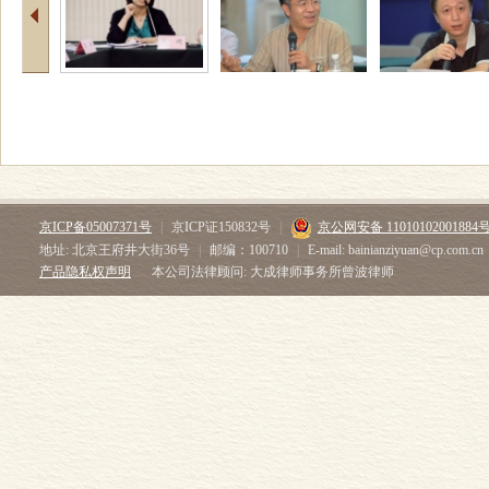
京ICP备05007371号
|
京ICP证150832号
|
京公网安备 11010102001884
地址: 北京王府井大街36号
|
邮编：100710
|
E-mail: bainianziyuan@cp.com.cn
产品隐私权声明
本公司法律顾问: 大成律师事务所曾波律师