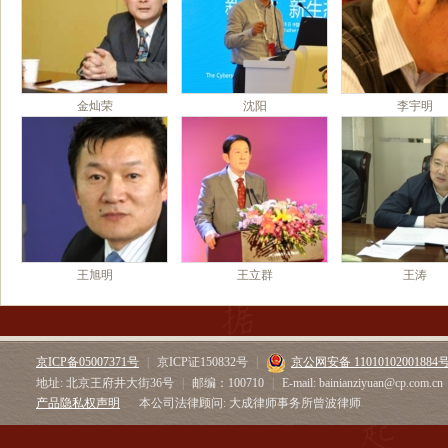
金灿荣
沈阳
李宇明
王旭明
王立群
王涛
京ICP备05007371号
|
京ICP证150832号
|
京公网安备 11010102001884
地址: 北京王府井大街36号
|
邮编：100710
|
E-mail: bainianziyuan@cp.com.cn
产品隐私权声明
本公司法律顾问: 大成律师事务所曾波律师