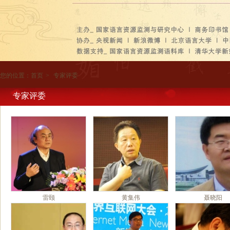
您的位置：
首页
>
专家评委
专家评委
雷颐
黄集伟
聂晓阳