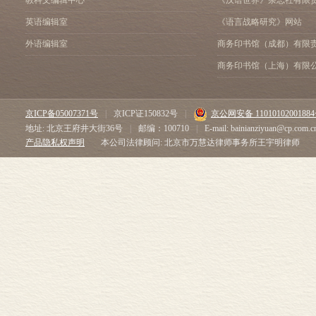
教科文编辑中心
《汉语世界》杂志社有限
英语编辑室
《语言战略研究》网站
外语编辑室
商务印书馆（成都）有限
商务印书馆（上海）有限
京ICP备05007371号
|
京ICP证150832号
|
京公网安备 1101010200188
地址: 北京王府井大街36号
|
邮编：100710
|
E-mail: bainianziyuan@cp.com.c
产品隐私权声明
本公司法律顾问: 北京市万慧达律师事务所王宇明律师