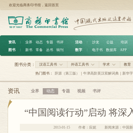
欢迎光临商务印书馆，
返回首页
资讯
︱
业界
动态
专题
书评
活动
︱
沙龙
公益
培训
图书
︱
新书
常备
丛书
辑刊
数字
︱
电子书
数据库
APP
图书分类：
汉语工具书
外语工具书
学术
教育
热门图书：
辞源（第三版）
|
牛津高阶英汉双解词典
|
新华字
资讯
业界
动态
专题
视频
书评
“中国阅读行动”启动 将
2013-01-15
作者：应妮
新闻来源：中国新