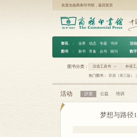
欢迎光临商务印书馆，
返回首页
资讯
︱
业界
动态
专题
书评
活动
图书
︱
新书
常备
丛书
辑刊
数字
图书分类：
汉语工具书
外语工
热门图书：
辞源（第三版）
|
活动
沙龙
公益
培训
梦想与路径1