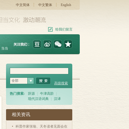
中文简体
中文繁体
English
给我们留言
当当
全部
高级搜索
热门搜索:
辞源
|
牛津高阶
|
现代汉语词典
|
汉译
相关资讯
科普作家张瑜、天冬读者见面会在