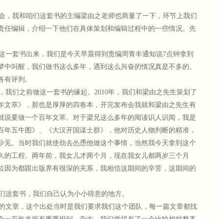
会，我和咱们这套书的主编梁由之老师也商量了一下，环节上我们
责任编辑，介绍一下他们在具体策划和编辑过程中的一些情况。先
这一套书出来，我们是今天早晨得到责编周青丰通知说7点钟拿到
梦中叫醒，我们做书这么多年，遇到这么兴奋的情况真是不多的。
各有评判。
我们之前做这一套书的缘起。2010年，我们和梁由之先生策划了
年文萃》，那也是厚厚的四卷本，开完发布会我就和梁由之先生有
就说要做一个百年文萃。对于梁兄这么多年的阅读识人识闻，我是
百年五牛图》、《大汉开国谋士群》，他对历史人物判断的精准，
少见。当时我们就使劲去怂恿他做这个事情，当然我今天拿到这个
久的工程。两年前，我女儿才两个月，现在我女儿都两岁三个月
位因为都跟出版界有很深的关系，我相信这期间的辛苦，这期间的
。
们这套书，我们自己认为小小得意的地方。
的文章，这个出处当时是我们要求我们这个团队，每一篇文章都找