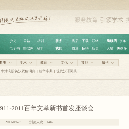
︱
沙龙
公益
培训
服务
︱
售后
下载
联络
旗舰店
京东
︱
电子书
数据库
APP
我们
︱
概述
招聘
历史
天猫
拼多多
具书
学术
教育
文化
其他
辑刊
牛津高阶英汉双解词典
|
新华字典
|
现代汉语词典
911-2011百年文萃新书首发座谈会
2011-09-23
浏览人次：
1467