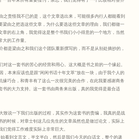
个一百年来所有重要报刊，杂志，我们觉得有了一个比较相对整齐
由之责怪我不已的是，这个文章选出来，可能很多内行人都能看到
要梁由之把选这些文章，为什么要选这些文章的理由，我们都做一
文章的右上角，我觉得这是整个书我们小小得意的一个地方，当然
常大的工作量。
介都是梁由之和我们这个团队重新撰写的，而不是从别处摘抄的，
们对这一套书的苦心的经营和用心。这大概是书之前的一个缘起。
，本来应该也是跟“闲闲书话十年文萃”放在一块，由于我个人的
机缘巧合，和青丰有了这么一次很完美的合作，在此我要感谢商务
套书的大力支持。这一套书由商务来出版，真的我觉得是最合适
大致说一下我们出版的过程，其实作为这套书的责编，我真的是战
书的时候，对章士钊这几位先生的文章虽然也是做过论文，实际上
我们觉得工作难度实际上非常巨大。
从最开始看到文言文，半文半白，然后是我们今天的白话文，整个的递