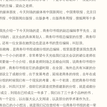
书的主编，梁由之老师。
的媒体朋友，今天到场的媒体有中国新闻社，中国青联报，北京日
书报，中国新闻出版报，出版参考，出版商务周报，搜狐网等十多
我先介绍一下今天到场的是，商务印书馆的副总编辑李平先生，这
到场的，这次会的具体筹划人，商务印书馆总编室的任赟，商务印
，还有一位女孩在她旁边也是这本书的责任编辑，叫彭浪。
丛晓梅，是商务印书馆成都分馆的总编辑，馆里面委委派我负责具
有一个小小的请求，非常希望今天光临我们这次会议的诸位老师在
简要做一个小介绍，很多老师到场之后都会问我，说商务印书馆什
这样，商务印书馆在它的鼎盛时期，在全国，海外总共有36家的分
成都设立了成都分馆，出于发展考虑，延续老商务的传统，去年在成
分馆的时候我们有一个现实的考量，有一个初衷，想把商务印书馆
企业，叫四川文轩，借助它的渠道优势搭建新的分馆，就是成都分
牌成立，到现在已经成立一年多了，我们出了三十多个品种的书，
有一个定位，以出版大众人文阅读，以及部分的学术著作为主。
有自己的小小想法，就是我们记住曾经有一位商务印书馆的老一辈