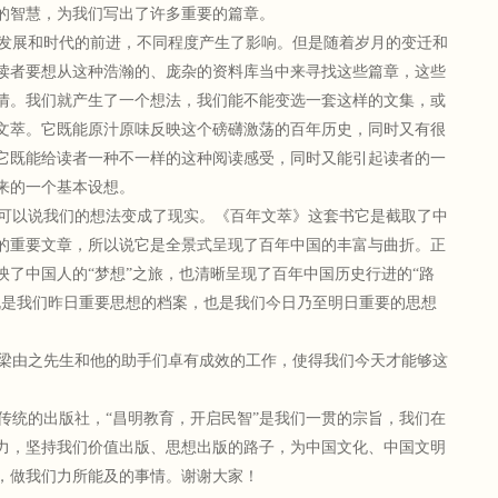
的智慧，为我们写出了许多重要的篇章。
发展和时代的前进，不同程度产生了影响。但是随着岁月的变迁和
读者要想从这种浩瀚的、庞杂的资料库当中来寻找这些篇章，这些
情。我们就产生了一个想法，我们能不能变选一套这样的文集，或
文萃。它既能原汁原味反映这个磅礴激荡的百年历史，同时又有很
它既能给读者一种不一样的这种阅读感受，同时又能引起读者的一
来的一个基本设想。
可以说我们的想法变成了现实。《百年文萃》这套书它是截取了中
的重要文章，所以说它是全景式呈现了百年中国的丰富与曲折。正
映了中国人的“梦想”之旅，也清晰呈现了百年中国历史行进的“路
既是我们昨日重要思想的档案，也是我们今日乃至明日重要的思想
梁由之先生和他的助手们卓有成效的工作，使得我们今天才能够这
。
统的出版社，“昌明教育，开启民智”是我们一贯的宗旨，我们在
力，坚持我们价值出版、思想出版的路子，为中国文化、中国文明
，做我们力所能及的事情。谢谢大家！