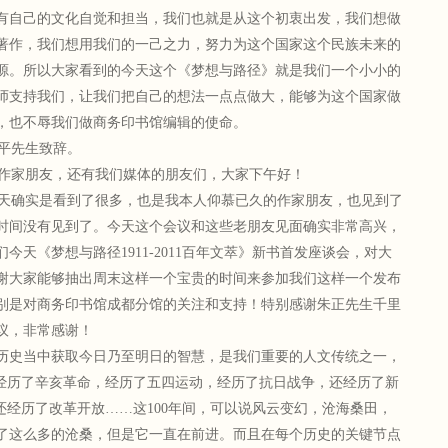
有自己的文化自觉和担当，我们也就是从这个初衷出发，我们想做
著作，我们想用我们的一己之力，努力为这个国家这个民族未来的
源。所以大家看到的今天这个《梦想与路径》就是我们一个小小的
师支持我们，让我们把自己的想法一点点做大，能够为这个国家做
，也不辱我们做商务印书馆编辑的使命。
平先生致辞。
作家朋友，还有我们媒体的朋友们，大家下午好！
天确实是看到了很多，也是我本人仰慕已久的作家朋友，也见到了
时间没有见到了。今天这个会议和这些老朋友见面确实非常高兴，
今天《梦想与路径1911-2011百年文萃》新书首发座谈会，对大
谢大家能够抽出周末这样一个宝贵的时间来参加我们这样一个发布
别是对商务印书馆成都分馆的关注和支持！特别感谢朱正先生千里
议，非常感谢！
历史当中获取今日乃至明日的智慧，是我们重要的人文传统之一，
间，我们经历了辛亥革命，经历了五四运动，经历了抗日战争，还经历了新
还经历了改革开放……这100年间，可以说风云变幻，沧海桑田，
了这么多的沧桑，但是它一直在前进。而且在每个历史的关键节点