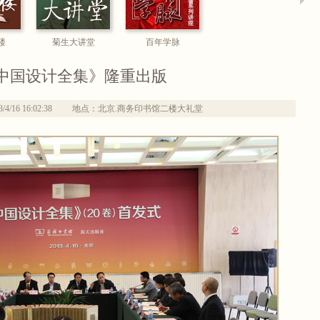
楼
菊生大讲堂
百年学脉
中国设计全集》隆重出版
16 16:02:38
地点：北京.商务印书馆二楼大礼堂