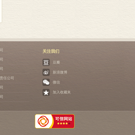
司
关注我们
司
豆瓣
司
新浪微博
责任公司
微信
司
加入收藏夹
司