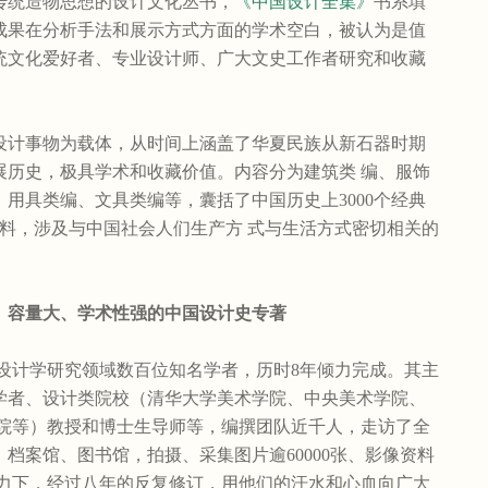
传统造物思想的设计文化丛书，
《中国设计全集》
书系填
成果在分析手法和展示方式方面的学术空白，被认为是值
统文化爱好者、专业设计师、广大文史工作者研究和收藏
计事物为载体，从时间上涵盖了华夏民族从新石器时期
发展历史，极具学术和收藏价值。内容分为建筑类 编、服饰
用具类编、文具类编等，囊括了中国历史上3000个经典
像资料，涉及与中国社会人们生产方 式与生活方式密切相关的
、容量大、学术性强的中国设计史专著
内设计学研究领域数百位知名学者，历时8年倾力完成。其主
学者、设计类院校（清华大学美术学院、中央美术学院、
学院等）教授和博士生导师等，编撰团队近千人，走访了全
、档案馆、图书馆，拍摄、采集图片逾60000张、影像资料
同努力下，经过八年的反复修订，用他们的汗水和心血向广大