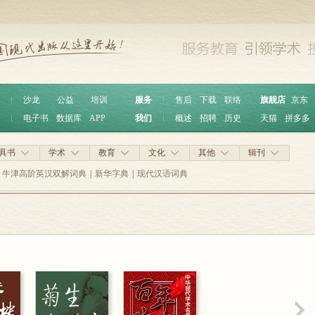
︱
沙龙
公益
培训
服务
︱
售后
下载
联络
旗舰店
京东
︱
电子书
数据库
APP
我们
︱
概述
招聘
历史
天猫
拼多多
具书
学术
教育
文化
其他
辑刊
牛津高阶英汉双解词典
|
新华字典
|
现代汉语词典