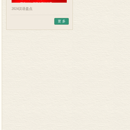
2024汉语盘点
更 多