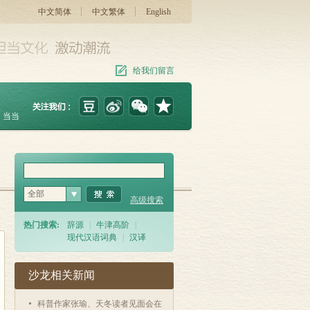
中文简体
中文繁体
English
给我们留言
当当
全部
高级搜索
热门搜索:
辞源
|
牛津高阶
|
现代汉语词典
|
汉译
沙龙相关新闻
科普作家张瑜、天冬读者见面会在