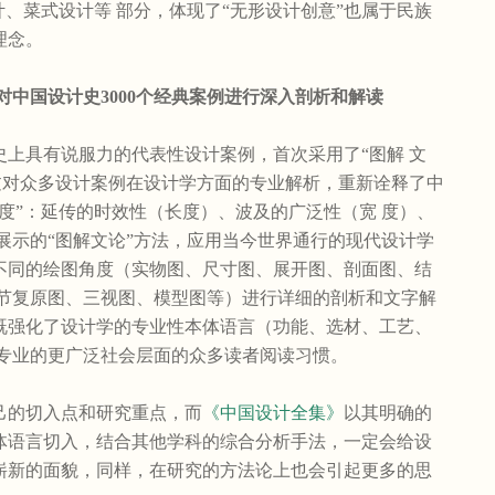
计、菜式设计等 部分，体现了“无形设计创意”也属于民族
理念。
，对中国设计史3000个经典案例进行深入剖析和解读
史上具有说服力的代表性设计案例，首次采用了“图解 文
过对众多设计案例在设计学方面的专业解析，重新诠释了中
度”：延传的时效性（长度）、波及的广泛性（宽 度）、
展示的“图解文论”方法，应用当今世界通行的现代设计学
不同的绘图角度（实物图、尺寸图、展开图、剖面图、结
细节复原图、三视图、模型图等）进行详细的剖析和文字解
既强化了设计学的专业性本体语言（功能、选材、工艺、
类专业的更广泛社会层面的众多读者阅读习惯。
的切入点和研究重点，而
《中国设计全集》
以其明确的
体语言切入，结合其他学科的综合分析手法，一定会给设
崭新的面貌，同样，在研究的方法论上也会引起更多的思