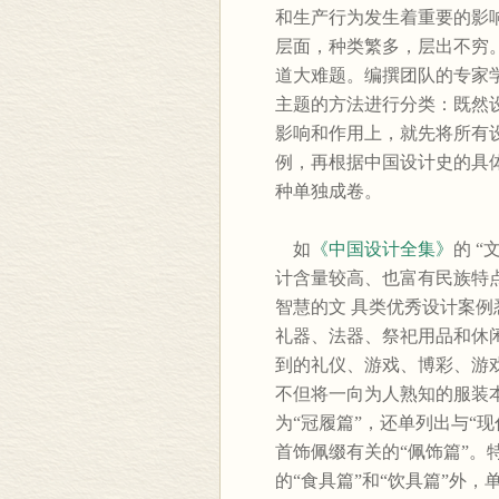
和生产行为发生着重要的影
层面，种类繁多，层出不穷
道大难题。编撰团队的专家
主题的方法进行分类：既然
影响和作用上，就先将所有
例，再根据中国设计史的具
种单独成卷。
如
《中国设计全集》
的 
计含量较高、也富有民族特点
智慧的文 具类优秀设计案例
礼器、法器、祭祀用品和休
到的礼仪、游戏、博彩、游
不但将一向为人熟知的服装本
为“冠履篇”，还单列出与“
首饰佩缀有关的“佩饰篇”。
的“食具篇”和“饮具篇”外