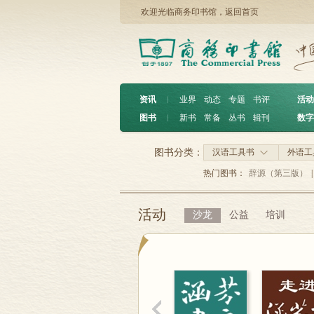
欢迎光临商务印书馆，
返回首页
资讯
︱
业界
动态
专题
书评
活动
图书
︱
新书
常备
丛书
辑刊
数字
图书分类：
汉语工具书
外语工
热门图书：
辞源（第三版）
|
活动
沙龙
公益
培训