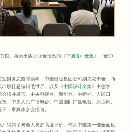
务印书馆、海天出版社联合推出的
《中国设计全集》
（全20
。
室财务总监祁德树，中国出版集团公司副总裁李岩，商
天出版社总编辑毛世屏，以及
《中国设计全集》
主创学
席会议并发言。中央电视台、新华社、中新社、人民日
版报、中央人民广播电台、中国国际广播电台、新浪网、
近三十家媒体参会报道。
集》
得到了与会人员的高度评价。作为中国第一部全面反