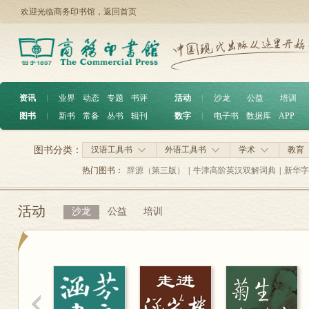
欢迎光临商务印书馆，
返回首页
资讯
︱
业界
动态
专题
书评
活动
︱
沙龙
公益
培训
图书
︱
新书
常备
丛书
辑刊
数字
︱
电子书
数据库
APP
图书分类：
汉语工具书
外语工具书
学术
教育
热门图书：
辞源（第三版）
|
牛津高阶英汉双解词典
|
新华字
活动
沙龙
公益
培训