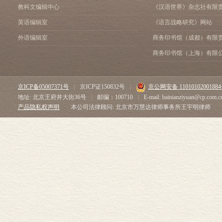
教科文编辑中心
《汉语世界》杂志社有限
英语编辑室
《语言战略研究》网站
外语编辑室
商务印书馆（成都）有限
商务印书馆（上海）有限
京ICP备05007371号
|
京ICP证150832号
|
京公网安备 1101010200188
地址: 北京王府井大街36号
|
邮编：100710
|
E-mail: bainianziyuan@cp.com.c
产品隐私权声明
本公司法律顾问: 北京市万慧达律师事务所王宇明律师