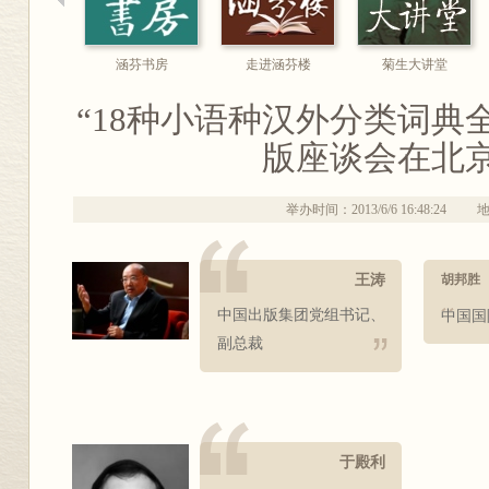
涵芬书房
走进涵芬楼
菊生大讲堂
“18种小语种汉外分类词典
版座谈会在北
举办时间：2013/6/6 16:48:24
王涛
胡邦胜
中国出版集团党组书记、
中国国
副总裁
于殿利