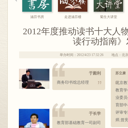
涵芬书房
走进涵芬楼
菊生大讲堂
2012年度推动读书十大人
读行动指南》
举办时间：2012/4/23 17:32:26
地点：北京
于殿利
苏立康
商务印书馆总经理
北京教
教育学
业委员
育部中
评审专
于长学
师,曾
教育部基础教育一司副司