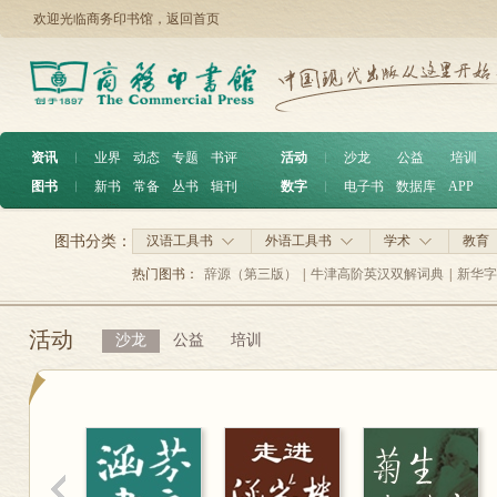
欢迎光临商务印书馆，
返回首页
资讯
︱
业界
动态
专题
书评
活动
︱
沙龙
公益
培训
图书
︱
新书
常备
丛书
辑刊
数字
︱
电子书
数据库
APP
图书分类：
汉语工具书
外语工具书
学术
教育
热门图书：
辞源（第三版）
|
牛津高阶英汉双解词典
|
新华字
活动
沙龙
公益
培训