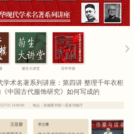
楼
菊生大讲堂
百年学脉
代学术名著系列讲座：第四讲 整理千年衣柜
的《中国古代服饰研究》如何写成的
7/21 14:00:00
地点：首都图书馆一层多功能厅
王亚蓉
李之檀