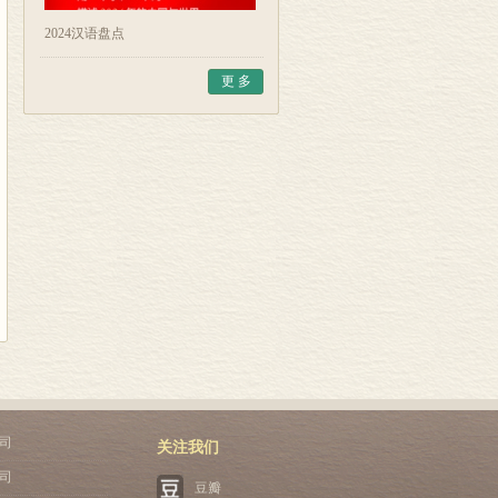
2024汉语盘点
更 多
司
关注我们
司
豆瓣