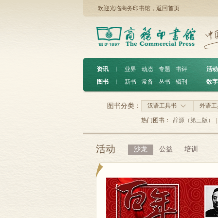
欢迎光临商务印书馆，
返回首页
资讯
︱
业界
动态
专题
书评
活动
图书
︱
新书
常备
丛书
辑刊
数字
图书分类：
汉语工具书
外语工
热门图书：
辞源（第三版）
|
活动
沙龙
公益
培训