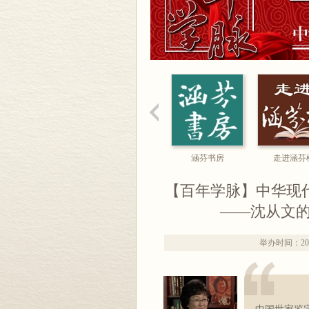
涵芬书房
走进涵芬
【百年学脉】中华现
——沈从文
举办时间：2012/