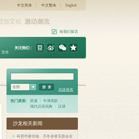
中文简体
中文繁体
English
给我们留言
当当
全部
高级搜索
热门搜索:
辞源
|
牛津高阶
|
现代汉语词典
|
汉译
沙龙相关新闻
科普作家张瑜、天冬读者见面会在