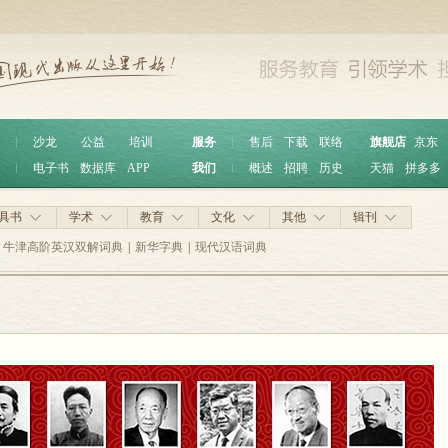
︱
沙龙
公益
培训
服务
︱
售后
下载
联络
旗舰店
京东
︱
电子书
数据库
APP
我们
︱
概述
招聘
历史
天猫
拼多多
具书
学术
教育
文化
其他
辑刊
牛津高阶英汉双解词典
|
新华字典
|
现代汉语词典