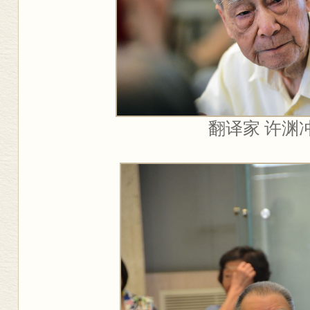
翻译家 许渊