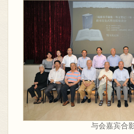
与会嘉宾合