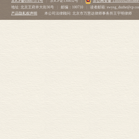
京ICP备05007371号
|
京ICP证150832号
|
京公网安备 1101010200188
地址: 北京王府井大街36号
|
邮编：100710
|
读者邮箱: swysg_duzhe@cp.co
产品隐私权声明
本公司法律顾问: 北京市万慧达律师事务所王宇明律师