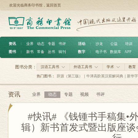
欢迎光临商务印书馆，
返回首页
资讯
︱
业界
动态
专题
书评
活动
︱
沙龙
公益
培训
图书
︱
新书
常备
丛书
辑刊
数字
︱
电子书
数据库
APP
图书分类：
汉语工具书
外语工具书
学术
教育
热门图书：
辞源（第三版）
|
牛津高阶英汉双解词典
|
新华字
资讯
业界
动态
专题
视频
书评
#快讯# 《钱锺书手稿集•
辑）新书首发式暨出版座谈