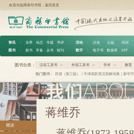
欢迎光临商务印书馆，
返回首页
资讯
︱
业界
动态
专题
书评
活动
︱
沙龙
公益
培训
图书
︱
新书
常备
丛书
辑刊
数字
︱
电子书
数据库
APP
图书分类：
汉语工具书
外语工具书
学术
教育
热门图书：
辞源（第三版）
|
牛津高阶英汉双解词典
|
新华字
蒋维乔
概述
蒋维乔(1873-1