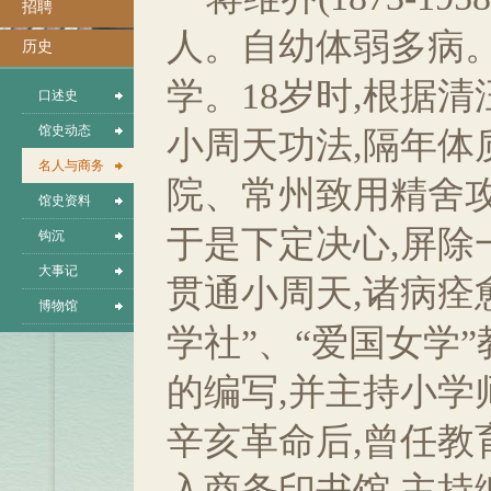
招聘
人。自幼体弱多病。
历史
学。18岁时,根据
口述史
馆史动态
小周天功法,隔年体
名人与商务
院、常州致用精舍攻
馆史资料
于是下定决心,屏除一
钩沉
大事记
贯通小周天,诸病痊愈
博物馆
学社”、“爱国女学
的编写,并主持小学
辛亥革命后,曾任教
入商务印书馆,主持