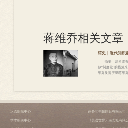
蒋维乔相关文章
馆史｜近代知识
摘要 以蒋维乔进
似“制度化”的措施
维乔及善庆里蒋维乔故居
汉语编辑中心
商务印书馆国际有限公司
学术编辑中心
《英语世界》杂志社有限