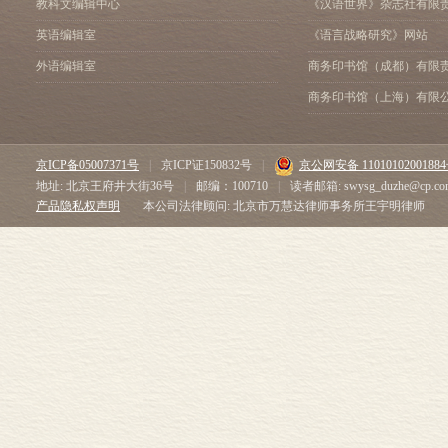
教科文编辑中心
《汉语世界》杂志社有限
英语编辑室
《语言战略研究》网站
外语编辑室
商务印书馆（成都）有限
商务印书馆（上海）有限
京ICP备05007371号
|
京ICP证150832号
|
京公网安备 1101010200188
地址: 北京王府井大街36号
|
邮编：100710
|
读者邮箱: swysg_duzhe@cp.co
产品隐私权声明
本公司法律顾问: 北京市万慧达律师事务所王宇明律师