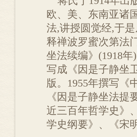
蒋氏于1914年出
欧、美、东南亚诸
法,讲授圆觉经,于
释禅波罗蜜次第法门
坐法续编》(1918
写成《因是子静坐卫
版。1955年撰写《
《因是子静坐法提
近三百年哲学史》
学史纲要》、《宋