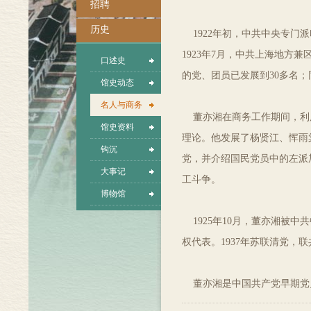
招聘
历史
1922年初，中共中央专门
1923年7月，中共上海地方
口述史
的党、团员已发展到30多名
馆史动态
名人与商务
董亦湘在商务工作期间，利用
馆史资料
理论。他发展了杨贤江、恽雨
钩沉
党，并介绍国民党员中的左派加
大事记
工斗争。
博物馆
1925年10月，董亦湘被中
权代表。1937年苏联清党，
董亦湘是中国共产党早期党员