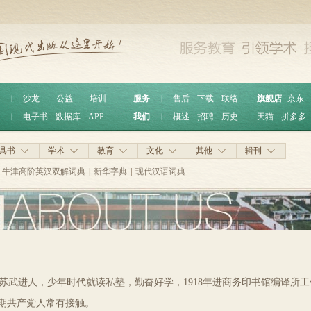
︱
沙龙
公益
培训
服务
︱
售后
下载
联络
旗舰店
京东
︱
电子书
数据库
APP
我们
︱
概述
招聘
历史
天猫
拼多多
具书
学术
教育
文化
其他
辑刊
牛津高阶英汉双解词典
|
新华字典
|
现代汉语词典
，江苏武进人，少年时代就读私塾，勤奋好学，1918年进商务印书馆编译
期共产党人常有接触。