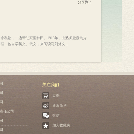
分享到：
念私塾，一边帮助家里种田。1918年，由塾师殷彦洵介
理，他自学英文、俄文，来阅读马列外文...
司
关注我们
司
豆瓣
司
新浪微博
责任公司
微信
司
加入收藏夹
司