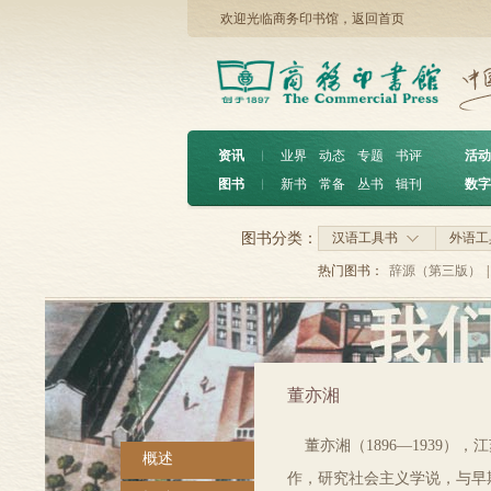
欢迎光临商务印书馆，
返回首页
资讯
︱
业界
动态
专题
书评
活动
图书
︱
新书
常备
丛书
辑刊
数字
图书分类：
汉语工具书
外语工
热门图书：
辞源（第三版）
|
董亦湘
董亦湘（1896—1939）
概述
作，研究社会主义学说，与早