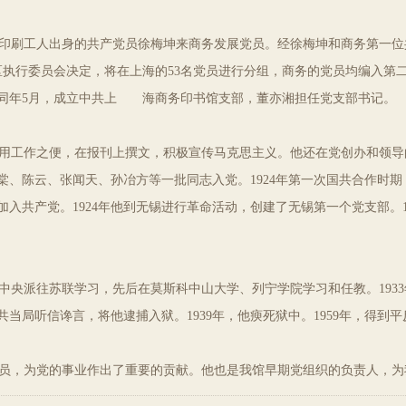
派印刷工人出身的共产党员徐梅坤来商务发展党员。经徐梅坤和商务第一
兼区执行委员会决定，将在上海的53名党员进行分组，商务的党员均编入第二
；同年5月，成立中共上 海商务印书馆支部，董亦湘担任党支部书记。
工作之便，在报刊上撰文，积极宣传马克思主义。他还在党创办和领导
棠、陈云、张闻天、孙冶方等一批同志入党。1924年第一次国共合作时
入共产党。1924年他到无锡进行革命活动，创建了无锡第一个党支部。1
共中央派往苏联学习，先后在莫斯科中山大学、列宁学院学习和任教。19
联共当局听信谗言，将他逮捕入狱。1939年，他瘐死狱中。1959年，得到
，为党的事业作出了重要的贡献。他也是我馆早期党组织的负责人，为