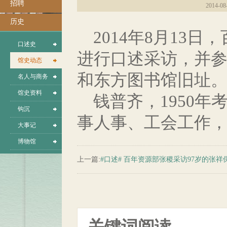
招聘
2014-08
历史
2014年8月13
口述史
进行口述采访，并
馆史动态
和东方图书馆旧址
名人与商务
馆史资料
钱普齐，1950年
钩沉
事人事、工会工作
大事记
博物馆
上一篇:
#口述# 百年资源部张稷采访97岁的张祥