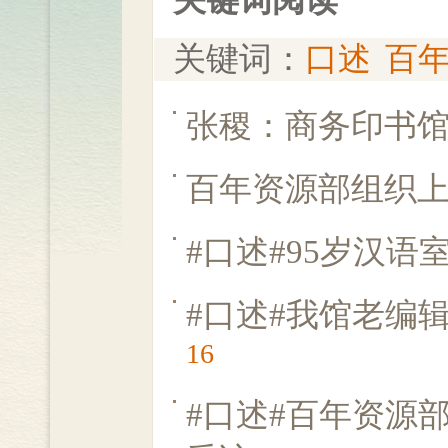
关键词阅读
关键词：
口述
百
张稷：商务印书
百年资源部组织
#口述#95岁汉
#口述#我馆老编
16
#口述#百年资源