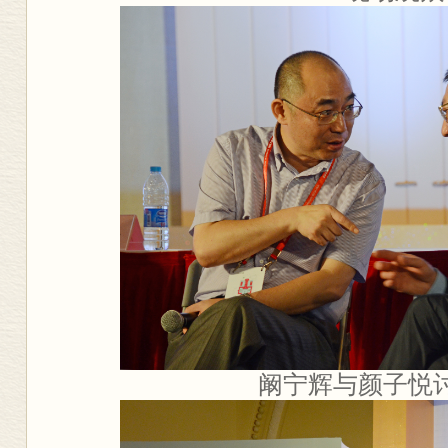
阚宁辉与
颜子悦