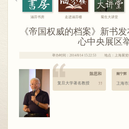
涵芬书房
走进涵芬楼
菊生大讲堂
《帝国权威的档案》新书发
心中央展区
举办时间：2014/8/14 15:22:53
地点：上海展览
陈思和
阚宁辉
复旦大学著名教授
上海市