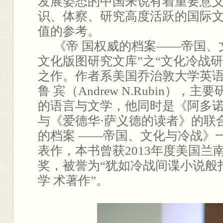
发展姿态的中国来说有着重要意
识、体察、研究高度活跃的国际
值的参考。
《帝 国权威的档案——帝国、
文化版图研究文库”之“文化冷战
之作。作者系美国乔治敦大学英语
鲁 宾（Andrew N.Rubin）
的语言与文学，他同时是《阿多
与《爱德华·萨义德的读者》的联
的档案 ——帝国、文化与冷战》
表作，本书曾获2013年度美国兰
奖，被誉为“犹如冷战间谍小说般
学 术著作”。