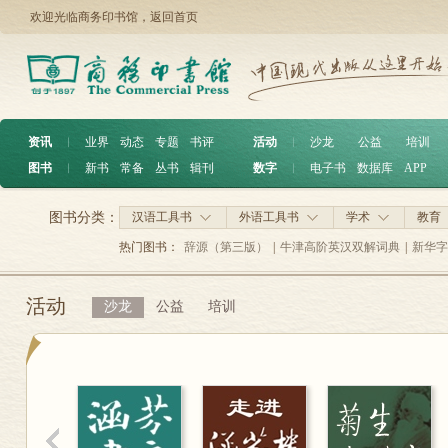
欢迎光临商务印书馆，
返回首页
资讯
︱
业界
动态
专题
书评
活动
︱
沙龙
公益
培训
图书
︱
新书
常备
丛书
辑刊
数字
︱
电子书
数据库
APP
图书分类：
汉语工具书
外语工具书
学术
教育
热门图书：
辞源（第三版）
|
牛津高阶英汉双解词典
|
新华字
活动
沙龙
公益
培训