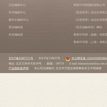
汉语编辑中心
商务印书馆国际有限公司
学术编辑中心
《英语世界》杂志社有限
教科文编辑中心
《汉语世界》杂志社有限
英语编辑室
《语言战略研究》网站
外语编辑室
商务印书馆（成都）有限
商务印书馆（上海）有限
京ICP备05007371号
|
京ICP证150832号
|
京公网安备 1101010200188
地址: 北京王府井大街36号
|
邮编：100710
|
E-mail: bainianziyuan@cp.com.c
产品隐私权声明
本公司法律顾问: 北京市万慧达律师事务所王宇明律师