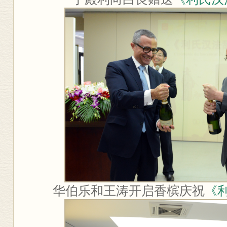
华伯乐和王涛开启香槟庆祝
《