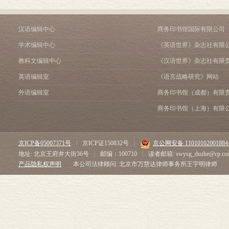
汉语编辑中心
商务印书馆国际有限公司
学术编辑中心
《英语世界》杂志社有限
教科文编辑中心
《汉语世界》杂志社有限
英语编辑室
《语言战略研究》网站
外语编辑室
商务印书馆（成都）有限
商务印书馆（上海）有限
京ICP备05007371号
|
京ICP证150832号
|
京公网安备 1101010200188
地址: 北京王府井大街36号
|
邮编：100710
|
读者邮箱: swysg_duzhe@cp.co
产品隐私权声明
本公司法律顾问: 北京市万慧达律师事务所王宇明律师