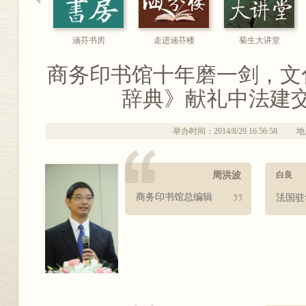
涵芬书房
走进涵芬楼
菊生大讲堂
商务印书馆十年磨一剑，文
辞典》献礼中法建
举办时间：2014/8/29 16:56:58
地
周洪波
白良
商务印书馆总编辑
法国驻