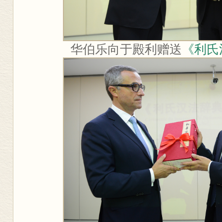
华伯乐向于殿利赠送
《利氏