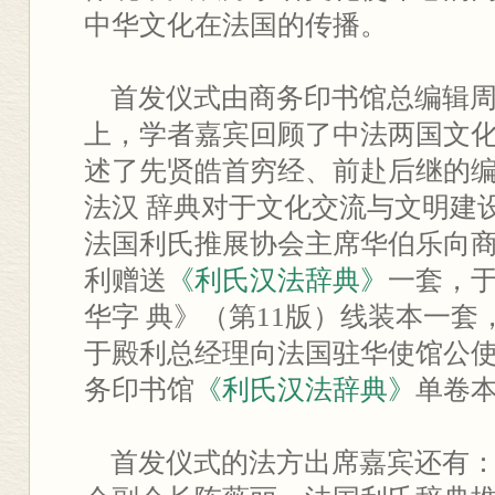
中华文化在法国的传播。
首发仪式由商务印书馆总编辑周
上，学者嘉宾回顾了中法两国文
述了先贤皓首穷经、前赴后继的
法汉 辞典对于文化交流与文明建
法国利氏推展协会主席华伯乐向
利赠送
《利氏汉法辞典》
一套，
华字 典》（第11版）线装本一
于殿利总经理向法国驻华使馆公
务印书馆
《利氏汉法辞典》
单卷
首发仪式的法方出席嘉宾还有：