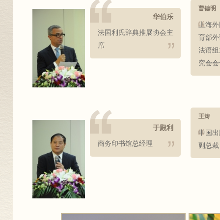
曹德明
华伯乐
上海外
法国利氏辞典推展协会主
育部外
席
法语组
究会会
王涛
于殿利
中国出
商务印书馆总经理
副总裁