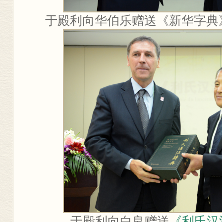
于殿利向华伯乐赠送《新华字典
于殿利向白良赠送
《利氏汉