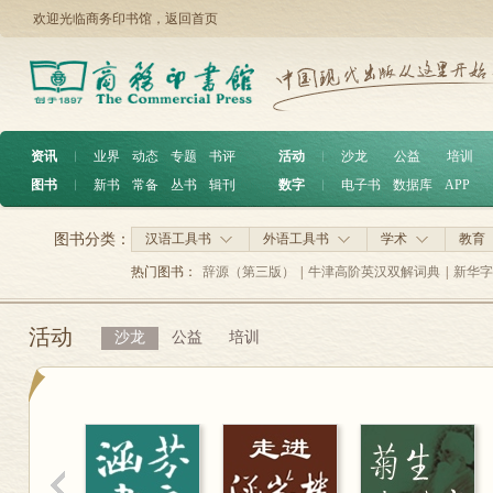
欢迎光临商务印书馆，
返回首页
资讯
︱
业界
动态
专题
书评
活动
︱
沙龙
公益
培训
图书
︱
新书
常备
丛书
辑刊
数字
︱
电子书
数据库
APP
图书分类：
汉语工具书
外语工具书
学术
教育
热门图书：
辞源（第三版）
|
牛津高阶英汉双解词典
|
新华字
活动
沙龙
公益
培训