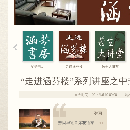
涵芬书房
走进涵芬楼
菊生大讲堂
“走进涵芬楼”系列讲座之
举办时间：2014/4/6 19:00:00
地
孙可
善因华道首席花道家