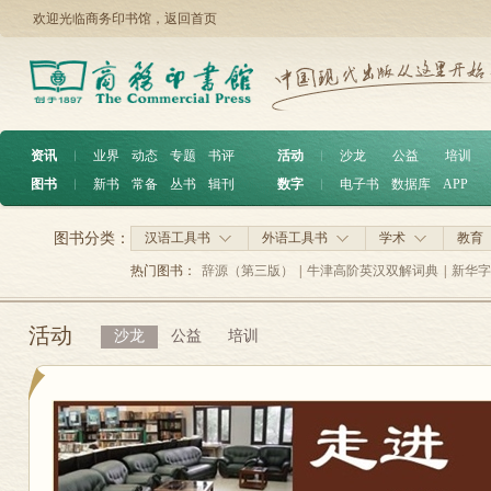
欢迎光临商务印书馆，
返回首页
资讯
︱
业界
动态
专题
书评
活动
︱
沙龙
公益
培训
图书
︱
新书
常备
丛书
辑刊
数字
︱
电子书
数据库
APP
图书分类：
汉语工具书
外语工具书
学术
教育
热门图书：
辞源（第三版）
|
牛津高阶英汉双解词典
|
新华字
活动
沙龙
公益
培训