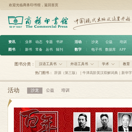
欢迎光临商务印书馆，
返回首页
资讯
︱
业界
动态
专题
书评
活动
︱
沙龙
公益
培训
图书
︱
新书
常备
丛书
辑刊
数字
︱
电子书
数据库
APP
图书分类：
汉语工具书
外语工具书
学术
教育
热门图书：
辞源（第三版）
|
牛津高阶英汉双解词典
|
新华字
活动
沙龙
公益
培训