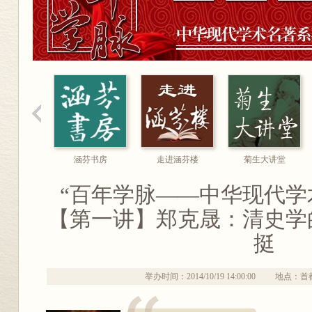
涵芬书房
走进涵芬楼
菊生大讲堂
“百年学脉——中华现代学
【第一讲】郑克晟：清史学
挺
举办时间：2014/10/19 14:00:00
地点：首