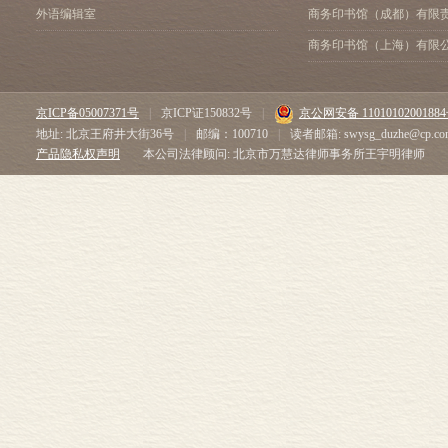
外语编辑室
商务印书馆（成都）有限
商务印书馆（上海）有限
京ICP备05007371号
|
京ICP证150832号
|
京公网安备 1101010200188
地址: 北京王府井大街36号
|
邮编：100710
|
读者邮箱: swysg_duzhe@cp.co
产品隐私权声明
本公司法律顾问: 北京市万慧达律师事务所王宇明律师