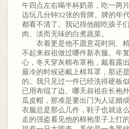
午四点左右喝半杯奶茶，吃一两
边玩几分钟32张的骨牌。牌的年
都看不清了。我记得他能吃孩子
肉、淡而无味的白煮蔬菜。
衣着更是他不愿意花时间、精
不起来叔祖做过哪件新衣服。年
心，冬天穿灰棉布罩袍，戴着露
最冷的时候还戴上棉耳罩，那还
的。我只见过一件已经洗得硬板
已用布绲了边。哪天叔祖在长袍
瓜皮帽，那准是要出门为人证婚或
衣服总是那么几件，鞋子也就这
走的强盗看见他的棉袍里子上打
祖有一只大圆表，系的是一条黑