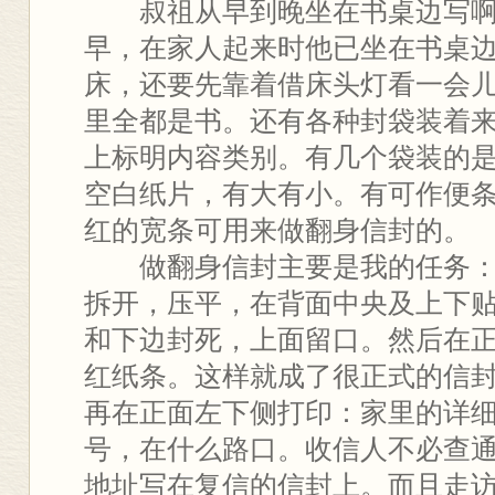
叔祖从早到晚坐在书桌边写啊
早，在家人起来时他已坐在书桌
床，还要先靠着借床头灯看一会
里全都是书。还有各种封袋装着
上标明内容类别。有几个袋装的
空白纸片，有大有小。有可作便
红的宽条可用来做翻身信封的。
做翻身信封主要是我的任务：
拆开，压平，在背面中央及上下
和下边封死，上面留口。然后在
红纸条。这样就成了很正式的信
再在正面左下侧打印：家里的详
号，在什么路口。收信人不必查
地址写在复信的信封上。而且走