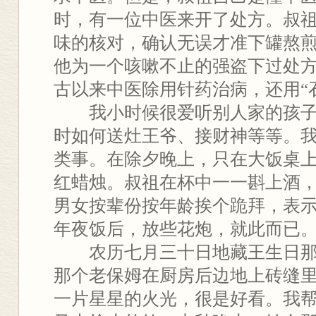
时，有一位中医来开了处方。叔
味的核对，确认无误才准下罐熬
他为一个咳嗽不止的强盗下过处
古以来中医除用针药治病，还用“
我小时候很爱听别人家的孩子
时如何送灶王爷、接财神等等。
类事。在除夕晚上，只在大饭桌
红蜡烛。叔祖在杯中一一斟上酒
男女按辈份按年龄挨个跪拜，表
年夜饭后，放些花炮，就此而已
农历七月三十日地藏王生日那
那个老保姆在厨房后边地上砖缝
一片星星的火光，很是好看。我