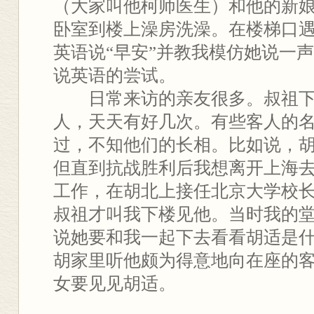
（大家叫他柯师医生）和他的新
卧室到楼上澡房洗澡。在楼梯口
英语说“早安”并教我模仿她说一声
说英语的尝试。
日常来访的亲友很多。叔祖下
人，天天有好几次。有些客人的
过，不知他们的长相。比如说，
但直到抗战胜利后我想离开上海
工作，在胡北上接任北京大学校
叔祖才叫我下楼见他。当时我的
说她要和我一起下去看看胡适是
胡家里听他颇为得意地向在座的
女要见见胡适。