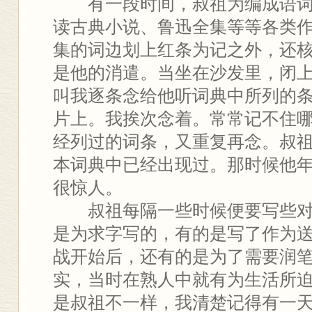
有一段时间，叔祖为编成语词
读古典小说、鲁迅全集等等各类
集的词边划上红条为记之外，还
是他的消遣。当坐在沙发里，闭
叫我逐条念给他听词典中所列的
片上。我挨次念着。常常记不住
经列过的词条，又重复再念。叔
本词典中已经出现过。那时候他年
很惊人。
叔祖每隔一些时候便要写些对
是为求字写的，有的是写了作为
战开始后，还有的是为了需要润
实，当时在熟人中就有为生活所
是叔祖不一样，我清楚记得有一