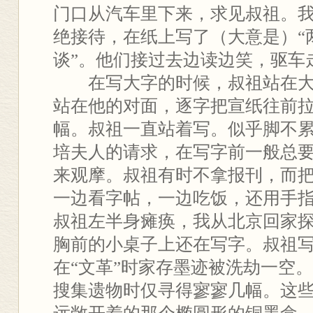
门口从汽车里下来，求见叔祖。
绝接待，在纸上写了（大意是）“
谈”。他们接过去边读边笑，驱车
在写大字的时候，叔祖站在大
站在他的对面，逐字把宣纸往前
幅。叔祖一直站着写。似乎脚不
培夫人的请求，在写字前一般总
来观摩。叔祖有时不拿报刊，而
一边看字帖，一边吃饭，还用手
叔祖左半身瘫痪，我从北京回家
胸前的小桌子上还在写字。叔祖
在“文革”时家存墨迹被洗劫一空
搜集遗物时仅寻得寥寥几幅。这