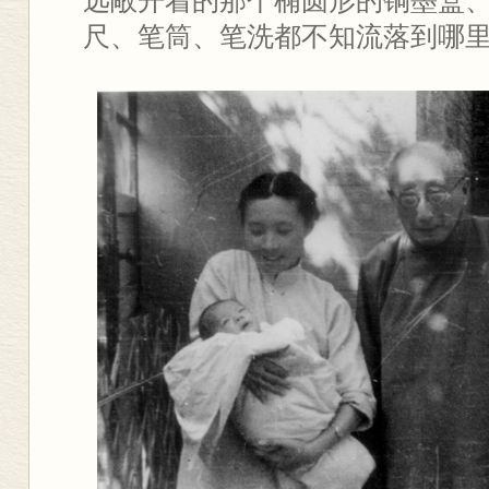
远敞开着的那个椭圆形的铜墨盒
尺、笔筒、笔洗都不知流落到哪