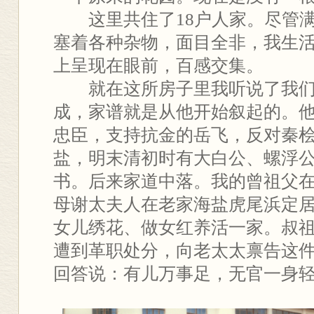
这里共住了18户人家。尽管满
塞着各种杂物，面目全非，我生
上呈现在眼前，百感交集。
就在这所房子里我听说了我们
成，家谱就是从他开始叙起的。
忠臣，支持抗金的岳飞，反对秦
盐，明末清初时有大白公、螺浮
书。后来家道中落。我的曾祖父
母谢太夫人在老家海盐虎尾浜定
女儿绣花、做女红养活一家。叔
遭到革职处分，向老太太禀告这
回答说：有儿万事足，无官一身