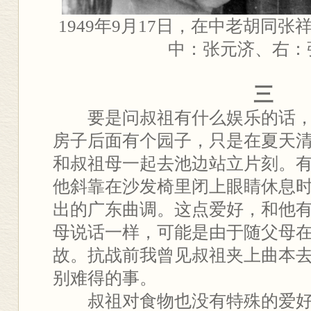
1949年9月17日，在中老胡同
中：张元济、右：
三
要是问叔祖有什么娱乐的话，
房子后面有个园子，只是在夏天
和叔祖母一起去池边站立片刻。
他斜靠在沙发椅里闭上眼睛休息
出的广东曲调。这点爱好，和他
母说话一样，可能是由于随父母
故。抗战前我曾见叔祖夹上曲本
别难得的事。
叔祖对食物也没有特殊的爱好