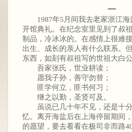
一
1987年5月间我去老家浙江海
开馆典礼。在纪念室里见到了叔
制品，冷冰冰的。在感情上很难
出生、成长的亲人有什么联系。
东西，如刻有叔祖写的世祖大白
吾家张氏，世业耕读；
愿我子孙，善守勿替；
匪学何立，匪书何习；
继之以勤，圣贤可及。
虽说已几十年不见，还是十分
忆。离开海盐后在上海停留期间
的愿望，要去看看在极司非而路4