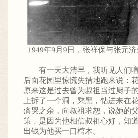
1949年9月9日，张祥保与张元
有一天大清早，我听见人们喧
后面花园里惊慌失措地跑来说：
原来这是过去曾为叔祖当过厨子
上拆了一个洞，乘黑，钻进来在
痛哭之余，向叔祖求恕，说她的
策，是因为他相信叔祖心好，知
出钱为他买一口棺木。