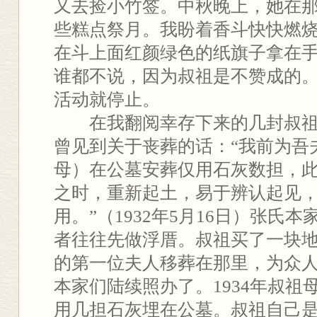
又去捡小竹签。中秋晚上，她在
些糕点祭月。我盼着香斗快快燃
在斗上面红颜绿色的纸旗子拿在
谁都不说，因为叔祖是不赞成的
活动就停止。
在我翻阅幸存下来的几封叔祖
曾见到关于丧葬的话：“我前为吾
母）在公墓安葬仅用石灰数担，
之时，重新起土，易于辨认起见
用。”（1932年5月16日）张氏
者往往先做浮厝。叔祖买了一块
的第一位夫人移葬在那里，为众
本家们陆续照办了。1934年叔祖
用几担石灰埋在公墓。叔祖自己是