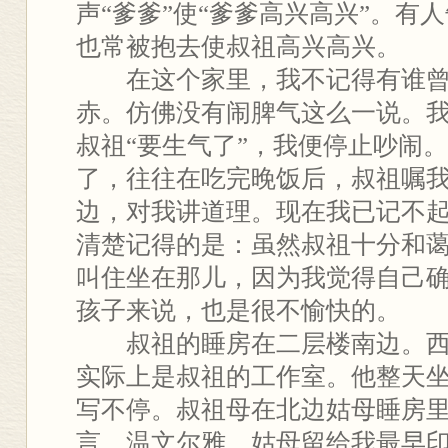
声“爹爹”使“爹爹高兴高兴”。有
也常被抱去使叔祖高兴高兴。
在这个家里，我不记得有谁曾
赤。仿佛没有闹脾气这么一说。
叔祖“要生气了”，我便停止吵闹
了，往往在吃完晚饭后，叔祖嘱
边，对我讲道理。现在我已记不
清楚记得的是：虽然叔祖十分和
叫住坐在那儿，因为我觉得自己
孩子来说，也是很不愉快的。
叔祖的睡房在二层楼南边。西
实际上是叔祖的工作室。他整天
写不停。叔祖母在北边姑母睡房
言，温文尔雅。姑母留给我最早