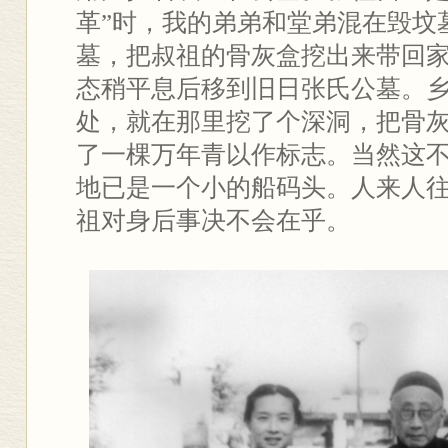
革”时，我的弟弟和堂弟混在毁坟
墓，把叔祖的骨灰盒挖出来带回
态稍平息后移到旧日张氏公墓。
处，就在那里挖了个深洞，把骨
了一棵万年青以作标志。当然这
地已是一个小的船码头。人来人
祖对身后事决不会在乎。