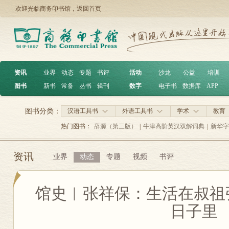
欢迎光临商务印书馆，
返回首页
资讯
︱
业界
动态
专题
书评
活动
︱
沙龙
公益
培训
图书
︱
新书
常备
丛书
辑刊
数字
︱
电子书
数据库
APP
图书分类：
汉语工具书
外语工具书
学术
教育
热门图书：
辞源（第三版）
|
牛津高阶英汉双解词典
|
新华字
资讯
业界
动态
专题
视频
书评
馆史︱张祥保：生活在叔祖
日子里