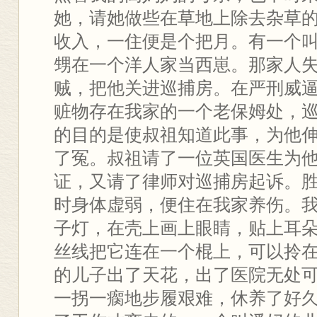
她，请她做些在草地上除去杂草
收入，一住便是个把月。有一个
甥在一个洋人家当西崽。那家人
贼，把他关进巡捕房。在严刑威
赃物存在我家的一个老保姆处，
的目的是使叔祖知道此事，为他
了冤。叔祖请了一位英国医生为
证，又请了律师对巡捕房起诉。
时身体虚弱，便住在我家养伤。
子灯，在壳上画上眼睛，贴上耳
丝线把它连在一个棍上，可以拎
的儿子出了天花，出了医院无处
一拐一瘸地步履艰难，休养了好