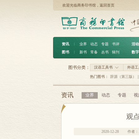
欢迎光临商务印书馆，
返回首页
资讯
︱
业界
动态
专题
书评
活动
图书
︱
新书
常备
丛书
辑刊
数字
图书分类：
汉语工具书
外语工
热门图书：
辞源（第三版）
|
资讯
业界
动态
专题
视
观
2020-12-28
作者：