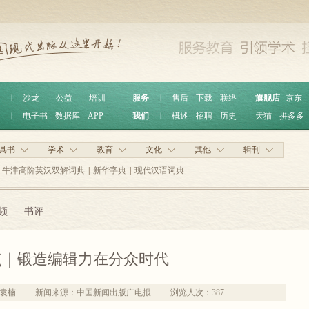
︱
沙龙
公益
培训
服务
︱
售后
下载
联络
旗舰店
京东
︱
电子书
数据库
APP
我们
︱
概述
招聘
历史
天猫
拼多多
具书
学术
教育
文化
其他
辑刊
牛津高阶英汉双解词典
|
新华字典
|
现代汉语词典
频
书评
点｜锻造编辑力在分众时代
袁楠
新闻来源：中国新闻出版广电报
浏览人次：
387