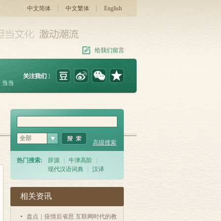
中文简体
中文繁体
English
给我们留言
当当
全部
高级搜索
热门搜索:
辞源
|
牛津高阶
|
现代汉语词典
|
汉译
相关资讯
盘点｜疫情后省思 互联网时代的教