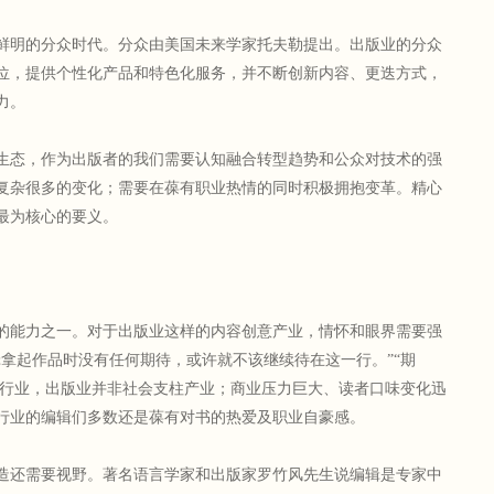
明的分众时代。分众由美国未来学家托夫勒提出。出版业的分众
位，提供个性化产品和特色化服务，并不断创新内容、更迭方式，
力。
态，作为出版者的我们需要认知融合转型趋势和公众对技术的强
复杂很多的变化；需要在葆有职业热情的同时积极拥抱变革。精心
最为核心的要义。
能力之一。对于出版业这样的内容创意产业，情怀和眼界需要强
辑拿起作品时没有任何期待，或许就不该继续待在这一行。”“期
其他行业，出版业并非社会支柱产业；商业压力巨大、读者口味变化迅
行业的编辑们多数还是葆有对书的热爱及职业自豪感。
还需要视野。著名语言学家和出版家罗竹风先生说编辑是专家中