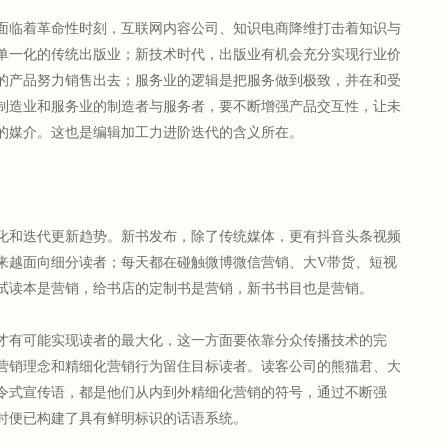
临着革命性时刻，互联网内容公司、知识电商降维打击着知识与
单一化的传统出版业；新技术时代，出版业有机会充分实现行业价
的产品努力销售出去；服务业的逻辑是把服务做到极致，并在和受
制造业和服务业的制造者与服务者，要不断增强产品交互性，让未
的媒介。这也是编辑加工力进阶迭代的含义所在。
和迭代更新趋势。新书发布，除了传统媒体，更有抖音头条视频
来越面向细分读者；每天都在碰触微博微信营销、大V带货、短视
试读本是营销，给书店的定制书是营销，新书书目也是营销。
有可能实现读者的最大化，这一方面要依靠分众传播技术的完
营销理念和精细化营销行为留住目标读者。读客公司的熊猫君、大
令式宣传语，都是他们从内到外精细化营销的符号，通过不断强
时便已构建了具有鲜明标识的话语系统。