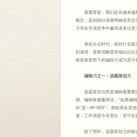
毋庸置疑，我们处在越来越鲜
概念，是由细分读者明确差异定
力求在市场竞争中赢得读者注意
身处分众时代，面对行业新生
烈渴望；需要理解需求端比以往
锻造新形势下的编辑力成为其中
编辑力之一：选题策划力
选题策划当然是编辑最重要的
调。编辑家威廉斯说：“如果编
待”是一种“情怀”。相较很多
速；工作强度今非昔比：坚守在
除了情怀，选题策划力的锻造