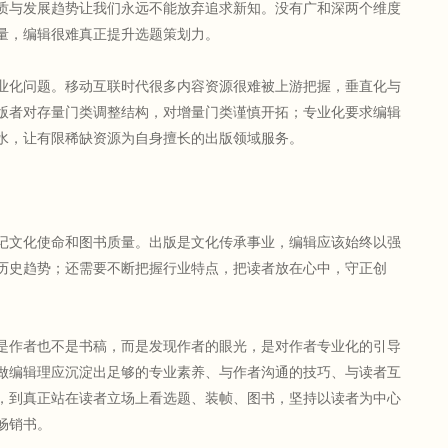
质与发展趋势让我们永远不能放弃追求新知。没有广和深两个维度
量，编辑很难真正提升选题策划力。
化问题。移动互联时代很多内容资源很难被上游把握，垂直化与
版者对存量门类调整结构，对增量门类谨慎开拓；专业化要求编辑
水，让有限稀缺资源为自身擅长的出版领域服务。
文化使命和图书质量。出版是文化传承事业，编辑应该始终以强
历史趋势；还需要不断把握行业特点，把读者放在心中，守正创
作者也不是书稿，而是发现作者的眼光，是对作者专业化的引导
做编辑理应沉淀出足够的专业素养、与作者沟通的技巧、与读者互
，到真正站在读者立场上看选题、装帧、图书，坚持以读者为中心
畅销书。