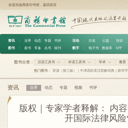
欢迎光临商务印书馆，
返回首页
资讯
︱
业界
动态
专题
书评
活动
︱
沙龙
公益
培训
图书
︱
新书
常备
丛书
辑刊
数字
︱
电子书
数据库
APP
图书分类：
汉语工具书
外语工具书
学术
教育
热门图书：
辞源（第三版）
|
牛津高阶英汉双解词典
|
新华字
资讯
业界
动态
专题
视频
书评
版权｜专家学者释解： 内容
开国际法律风险