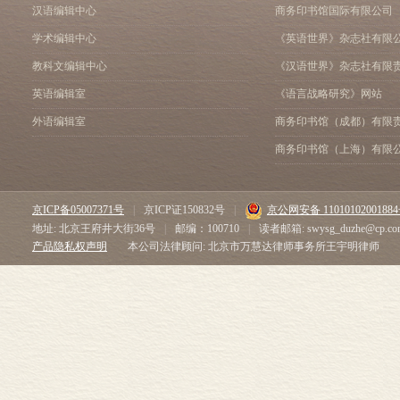
汉语编辑中心
商务印书馆国际有限公司
学术编辑中心
《英语世界》杂志社有限
教科文编辑中心
《汉语世界》杂志社有限
英语编辑室
《语言战略研究》网站
外语编辑室
商务印书馆（成都）有限
商务印书馆（上海）有限
京ICP备05007371号
|
京ICP证150832号
|
京公网安备 1101010200188
地址: 北京王府井大街36号
|
邮编：100710
|
读者邮箱: swysg_duzhe@cp.co
产品隐私权声明
本公司法律顾问: 北京市万慧达律师事务所王宇明律师