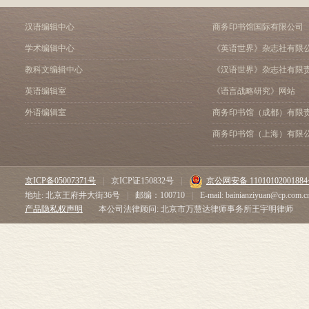
汉语编辑中心
商务印书馆国际有限公司
学术编辑中心
《英语世界》杂志社有限
教科文编辑中心
《汉语世界》杂志社有限
英语编辑室
《语言战略研究》网站
外语编辑室
商务印书馆（成都）有限
商务印书馆（上海）有限
京ICP备05007371号
|
京ICP证150832号
|
京公网安备 1101010200188
地址: 北京王府井大街36号
|
邮编：100710
|
E-mail: bainianziyuan@cp.com.c
产品隐私权声明
本公司法律顾问: 北京市万慧达律师事务所王宇明律师