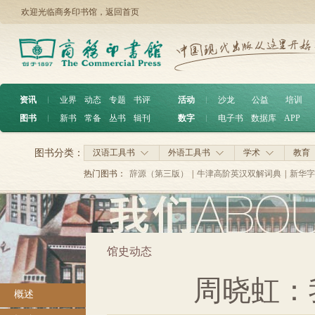
欢迎光临商务印书馆，
返回首页
资讯
︱
业界
动态
专题
书评
活动
︱
沙龙
公益
培训
图书
︱
新书
常备
丛书
辑刊
数字
︱
电子书
数据库
APP
图书分类：
汉语工具书
外语工具书
学术
教育
热门图书：
辞源（第三版）
|
牛津高阶英汉双解词典
|
新华字
馆史动态
周晓虹：
概述