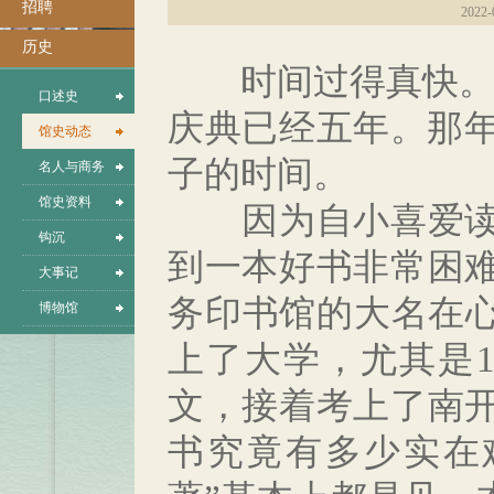
招聘
2022-
历史
时间过得真快。一
口述史
庆典已经五年。那年
馆史动态
子的时间。
名人与商务
馆史资料
因为自小喜爱读书
钩沉
到一本好书非常困
大事记
务印书馆的大名在心
博物馆
上了大学，尤其是1
文，接着考上了南
书究竟有多少实在