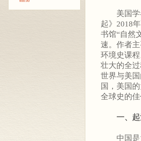
¥88.00
美国学者
起》201
书馆“自然
速。作者主
环境史课程
壮大的全过
世界与美国
国，美国的
全球史的佳
一、起
中国是大