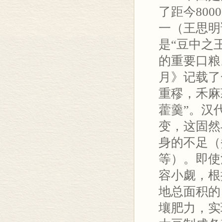
了距今80
一（王思明
是“豆中之
的重要口粮
月》记载了
重穋，禾麻
藿羹”。汉
变，这固然
身的不足（
等）。即使
容小觑，根
地总面积的
壤肥力，实