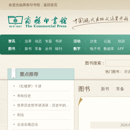
欢迎光临商务印书馆，
返回首页
资讯
︱
业界
动态
专题
书评
活动
︱
沙龙
公益
培训
图书
︱
新书
常备
丛书
辑刊
数字
︱
电子书
数据库
APP
图书搜索：
热门图书：
辞
《红楼梦》十讲
图书
新书
常备
布哈拉史
世界历史哲学讲演录：历史中的...
利论
企业合规总论
2026-