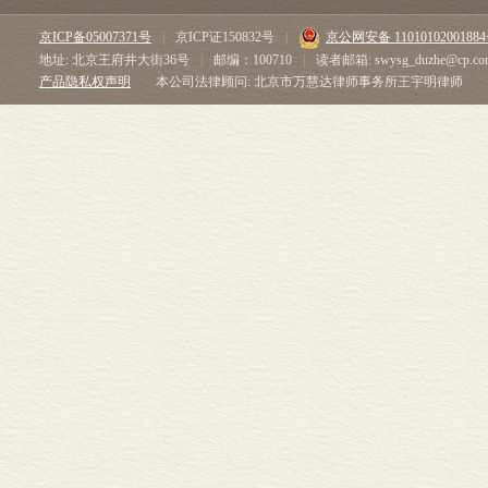
京ICP备05007371号
|
京ICP证150832号
|
京公网安备 1101010200188
地址: 北京王府井大街36号
|
邮编：100710
|
读者邮箱: swysg_duzhe@cp.co
产品隐私权声明
本公司法律顾问: 北京市万慧达律师事务所王宇明律师