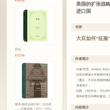
¥109.00
美国的扩张战
进口国
相关推荐：
书评
罗思的叙述引
大豆如何“征服
要性。
——《中西部评论》（
利论
一个生动的、
¥155.00
作者简介
为大规模工业
——《华尔街
马修•罗思（Matthew
目前在费城大学教授环境
《魔豆：大豆在美国的崛起
※美国的扩张
译者简介：
※中国人的餐
刘夙，1982年生。20
※从农产品到
著和科普百科网站建设。
植物学家：创造了世界名
※现实版《杰
雅克•德里达研讨班：论生死
内容简介
——巴黎高师（1975—1976）