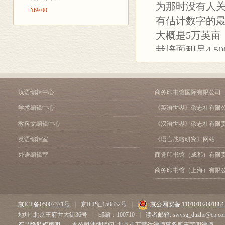
第八章 亮 相
为那时没有人关
¥69.00
第九章 登 顶
有估计数字的
尾声 到此为止？
大概是5万英亩
注释
主要参考文献
栽培面积是4,5
索引
查第一次把大豆
英亩的大豆，
的州所种的大
汉语编辑中心
商务印书馆国际有限公司
应着干草大豆的
学术编辑中心
《英语世界》杂志社有限
已达7,000
教科文编辑中心
《汉语世界》杂志社有限
州的总面积还要
英语编辑室
《语言战略研究》网站
们的农民带来了
外语编辑室
商务印书馆（成都）有限
和豆粕的出口总
商务印书馆（上海）有限
物。大部分大
点儿好消息。中
京ICP备05007371号
|
京ICP证150832号
|
京公网安备 1101010200188
界第四。与此
地址: 北京王府井大街36号
|
邮编：100710
|
读者邮箱: swysg_duzhe@cp.co
巴西的两倍。