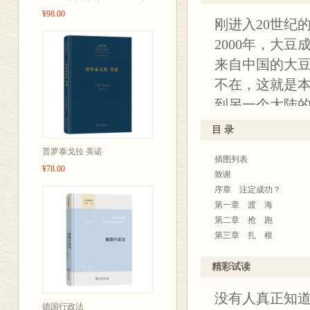
※从中国到美
¥98.00
民、美国农业
刚进入20世纪
农场主、食品
2000年，大
来自中国的大
不在，这就是
到另一个大陆
农业部、制造
目 录
食品公司、第
普罗泰戈拉 美诺
插图列表
用。
¥78.00
致谢
序章 注定成功？
第一章 渡 海
第二章 抢 跑
第三章 扎 根
第四章 探 路
第五章 应 召
精彩试读
第六章 拓 界
没有人真正知道
第七章 暗 兴
德国行政法