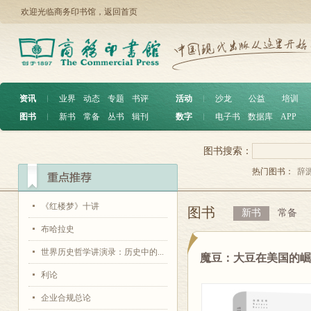
欢迎光临商务印书馆，
返回首页
资讯
︱
业界
动态
专题
书评
活动
︱
沙龙
公益
培训
图书
︱
新书
常备
丛书
辑刊
数字
︱
电子书
数据库
APP
图书搜索：
热门图书：
辞
《红楼梦》十讲
图书
新书
常备
布哈拉史
世界历史哲学讲演录：历史中的...
魔豆：大豆在美国的
利论
企业合规总论