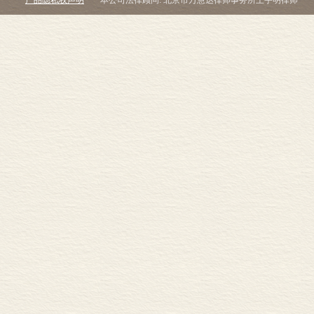
产品隐私权声明
本公司法律顾问: 北京市万慧达律师事务所王宇明律师
总而言之，大豆
之一。但与所
注定的吗？还
如果说是注定，
洲之间出现了常
琅琅上口的名言
（Pangae
更高效的内燃
的货物也能运
世界。农作物
根。甘蔗和咖
支持着一个个
薯虽然起先默
粮食作物，逐
少的成分。稻