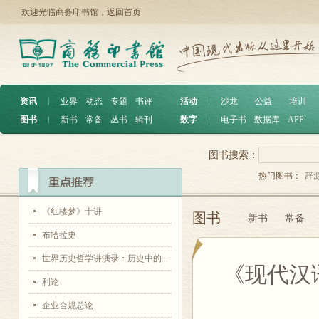
欢迎光临商务印书馆，
返回首页
资讯
︱
业界
动态
专题
书评
活动
︱
沙龙
公益
培训
图书
︱
新书
常备
丛书
辑刊
数字
︱
电子书
数据库
APP
图书搜索：
热门图书：
辞
《红楼梦》十讲
图书
新书
常备
布哈拉史
世界历史哲学讲演录：历史中的...
《现代汉
利论
企业合规总论