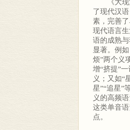
《大现汉》
了现代汉语
素，完善了
现代语言生
语的成熟与
显著。例如
烦”两个义
增“挤提”
义；又如“
星”“追星
义的高频语
这类单音语
点。