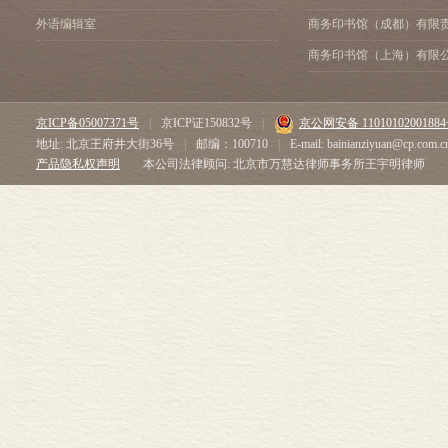
外语编辑室
商务印书馆（成都）有限
商务印书馆（上海）有限
京ICP备05007371号
|
京ICP证150832号
|
京公网安备 1101010200188
地址: 北京王府井大街36号
|
邮编：100710
|
E-mail: bainianziyuan@cp.com.c
产品隐私权声明
本公司法律顾问: 北京市万慧达律师事务所王宇明律师