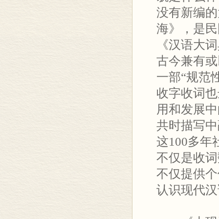
没有新编的
海》，是民
《汉语大词
古今兼有或
一部“规范
收字收词也
用和发展中
共时描写中
这100多
不仅是收词
不仅提供个
认识现代汉