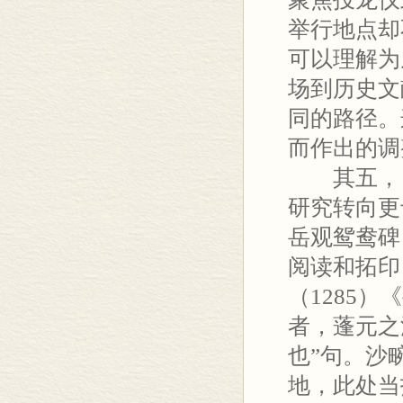
举行地点却
可以理解为
场到历史文
同的路径。
而作出的调
其五，《
研究转向更
岳观鸳鸯碑
阅读和拓印
（1285
者，蓬元之
也”句。沙
地，此处当