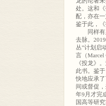
龙的论著未
处。这和《
配，亦在一
鉴于此，《
同样有必
去脉。20
丛”计划启
言（Marcel
《投龙》。
此书。鉴于
快地应承了
间或督促，
年9月才完
国高等研究