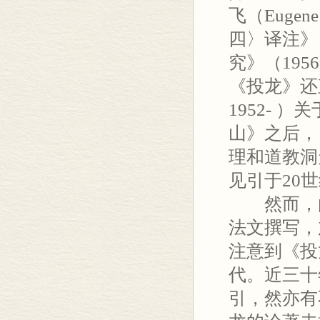
飞（Eugene
四〉译注》
究》（19
《投龙》还直接
1952-
山》之后，
理和道教洞
见引于20
然而，由
法文撰写，
注意到《投
代。近三十
引，然亦有