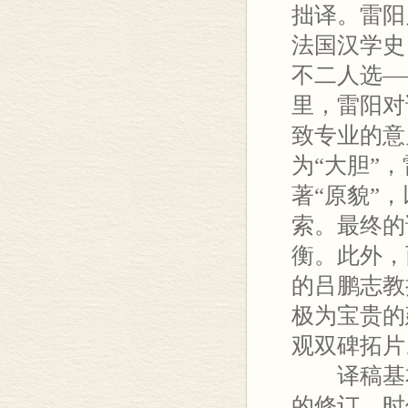
拙译。雷阳
法国汉学史
不二人选—
里，雷阳对
致专业的意
为“大胆”
著“原貌”
索。最终的
衡。此外，
的吕鹏志教
极为宝贵的
观双碑拓片
译稿基本定
的修订，时