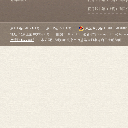
外语编辑室
商务印书馆（成都）有限
商务印书馆（上海）有限
京ICP备05007371号
|
京ICP证150832号
|
京公网安备 1101010200188
地址: 北京王府井大街36号
|
邮编：100710
|
读者邮箱: swysg_duzhe@cp.co
产品隐私权声明
本公司法律顾问: 北京市万慧达律师事务所王宇明律师