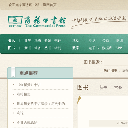
欢迎光临商务印书馆，
返回首页
资讯
︱
业界
动态
专题
书评
活动
︱
沙龙
公益
培训
图书
︱
新书
常备
丛书
辑刊
数字
︱
电子书
数据库
APP
图书搜索：
热门图书：
辞
《红楼梦》十讲
图书
新书
常备
布哈拉史
世界历史哲学讲演录：历史中的...
利论
企业合规总论
2026-0