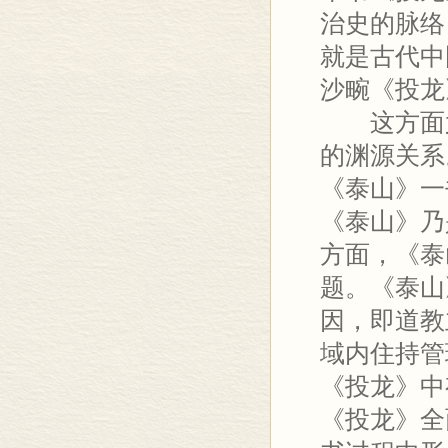
治史的脉络
就是古代中
沙畹《投龙
这方面尤
的渊源关系
《泰山》一
《泰山》乃
方面，《泰
题。《泰山
因，即道教
域内住持管
《投龙》中
《投龙》全