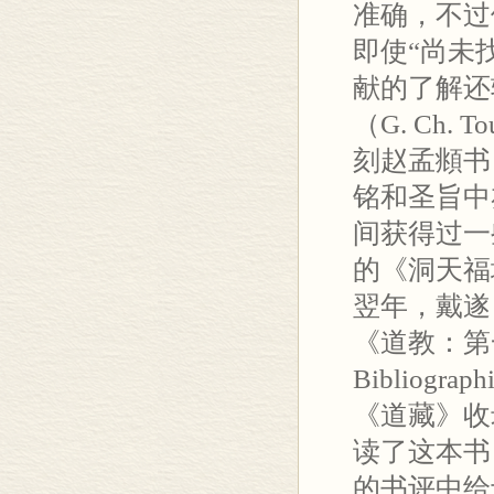
准确，不过
即使“尚未
献的了解还
（G. Ch. 
刻赵孟頫书
铭和圣旨中
间获得过一
的《洞天福
翌年，戴遂良（
《道教：第一卷
Bibliog
《道藏》收
读了这本书，
的书评中给