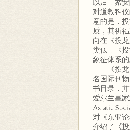
以后，索安
对道教科仪
意的是，投
质，其祈福
向在《投龙
类似，《投
象征体系的
《投龙》
名国际刊物
书目录，并
爱尔兰皇家亚洲学
Asiatic Soc
对《东亚论
介绍了《投