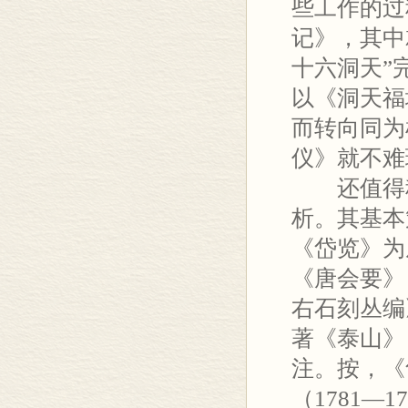
些工作的过
记》，其中
十六洞天”
以《洞天福
而转向同为
仪》就不难
还值得稍
析。其基本
《岱览》为
《唐会要》
右石刻丛编
著《泰山》
注。按，《
（1781