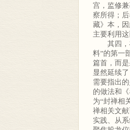
宫，监修兼
察所得；后
藏》本，因
主要利用这
其四，在
料”的第一
篇首，而是
显然延续了
需要指出的
的做法和《
为“封禅相
禅相关文献
实践、从系
聚焦投龙仪