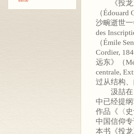
¥49.00
《投龙》（L
（Édouard
沙畹逝世一
des Inscr
（Émile S
Cordier
远东》（Mémoire
centrale
过从结构、
汲喆在《
中已经提纲
作品《〈史
中国信仰专
本书《投龙