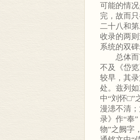
可能的情况
完，故而只
二十八和第
收录的两则
系统的双碑
总体而言
不及《岱览
较早，其录
处。兹列如
中“刘怀□
漫漶不清；
录》作“奉
物”之阙字
通铭文中“