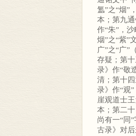
氲”之“烟
本；第九通
作“朱”，
烟”之“紫
广”之“广
存疑；第十
录》作“敬
清；第十四
录》作“观
崖观道士王
本；第二十
尚有一“同
古录》对后