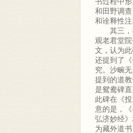
书过程中形
和田野调查
和诠释性注
其三，在
观老君堂院
文，认为此
还提到了《
究。沙畹无
提到的道教
是鸳鸯碑直
此碑在《投
意的是，《
弘济妙经》
为藏外道书