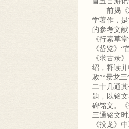
首五言游记
前揭《求古
学著作，是
的参考文献
《行素草堂
《岱览》“
《求古录》
绍，释读并
敕”“景龙
二十几通其
题，以铭文
碑铭文。《
三通铭文时
《投龙》中