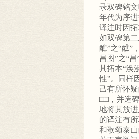
录双碑铭文
年代为序进
译注时因拓
如双碑第二
醮”之“醮”
昌图”之“
其拓本“涣
性”。同样
己有所怀疑
□□，并造
地将其放进
的译注有所
和歌颂泰山