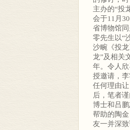
主办的“投
会于11月3
省博物馆同
零先生以“
沙畹《投龙
龙”及相关
年。令人欣
授邀请，李
任何理由让
后，笔者谨
博士和吕鹏
帮助的陶金
友一并深致