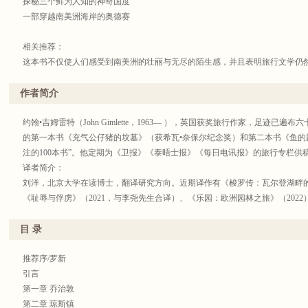
探秘三个鲜为人知的神奇国度
一部穿越南美洲海岸的奥德赛
相关推荐：
这本书不仅使人们感受到南美洲的壮丽与无尽的陌生感，并且表明旅行文学仍
正地忽视的角落展现给人们。
——《观察家报》
作者简介
一部引人入胜的奥德赛……吉姆雷特展示了这个地区无穷无尽的迷人之处，他
地区的历史……这本书以一种巧妙的方式让人们重新感受到地球的广袤和神秘
约翰•吉姆雷特（John Gimlette，1963— ），英国获奖旅行作家，足迹
——《华尔街日报》
的第一本书《充气公仔猪的坟墓》（获希瓦•奈保尔纪念奖）和第二本书《鱼的
吉姆雷特写下了一部充满活力的关于历史、政治和个人的游记，保证能唤起充
注的100本书”。他定期为《卫报》《泰晤士报》《每日电讯报》的旅行专栏供
地描绘了地球上最后一片未被驯服的地方。
译者简介：
——《纽约时报书评》
刘洋，北京大学在读博士，翻译研究方向。近期译作有《梭罗传：瓦尔登湖畔的
《耻辱与俘虏》（2021，与李尧先生合译）、《乐园：欧洲园林之旅》（2022
★2012年斯坦福•杜曼年度旅行图书奖
目 录
★《每日电讯报》评选“有史以来20本最佳旅行图书”
★英国旅行作家吉姆雷特为期3个月的南美洲之旅，3000多页笔记，10小时录音
推荐序/罗新
★奇异的地理环境，使它鲜为人知、少被打扰
引言
数千之众的河流、遍布淤泥的海岸线、深不可测的沼泽、幽深隐秘的丛林、不
第一章 乔治敦
扰，也成就了伊夫林•沃和V.S.奈保尔的救赎之旅。
第二章 琼斯镇