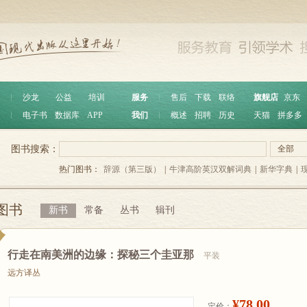
︱
沙龙
公益
培训
服务
︱
售后
下载
联络
旗舰店
京东
︱
电子书
数据库
APP
我们
︱
概述
招聘
历史
天猫
拼多多
图书搜索：
全部
热门图书：
辞源（第三版）
|
牛津高阶英汉双解词典
|
新华字典
|
图书
新书
常备
丛书
辑刊
行走在南美洲的边缘：探秘三个圭亚那
平装
远方译丛
¥78.00
定价：