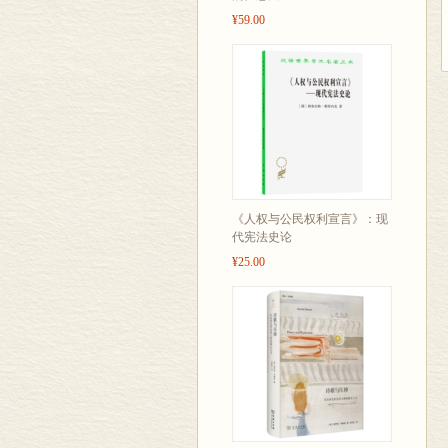
¥59.00
《人权与公民权利宣言》：现
代宪法史论
¥25.00