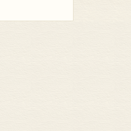
传说中的水猴子、上千种不同的树木，使
园劳作的印度人、背井离乡远渡重洋而来
英国、法国、荷兰开始了长达500多年
的丛林黑人运动，直至1863年奴隶制宣告
象征着财富与希望。而在伊夫林•沃
赎群岛与营地，它也有充满法国风情的卡宴
和谐共生之地。
的南美洲海岸之旅。在这里，他见到了伏尔
乡愁的中途航道，见到了300多年殖民史
见到了充满法国风情的卡宴区、探索浩瀚