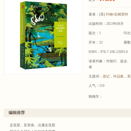
著者：
[英]
约翰•吉姆雷特
出版时间：2023年08月
版次：1
印次
开本：32
册数
ISBN：978-7-100-22693-6
读者对象：对旅行、徒步、
者
主题词：
游记
，
作品集
，
英
人气：519
购物车：
编辑推荐
圭亚那、苏里南、法属圭亚那