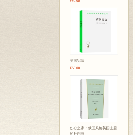
¥80.00
英国宪法
¥68.00
伤心之家：俄国风格英国主题
的狂想曲