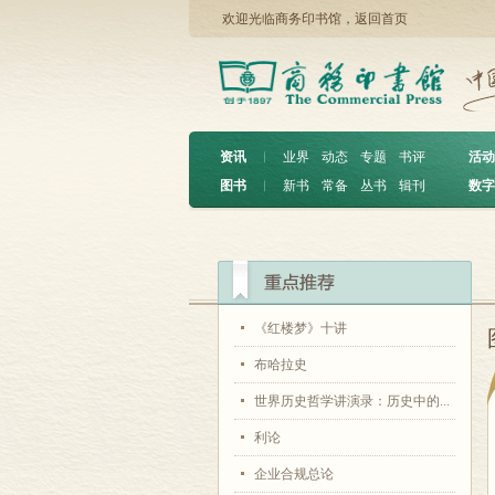
欢迎光临商务印书馆，
返回首页
资讯
︱
业界
动态
专题
书评
活动
图书
︱
新书
常备
丛书
辑刊
数字
《红楼梦》十讲
布哈拉史
世界历史哲学讲演录：历史中的...
利论
企业合规总论