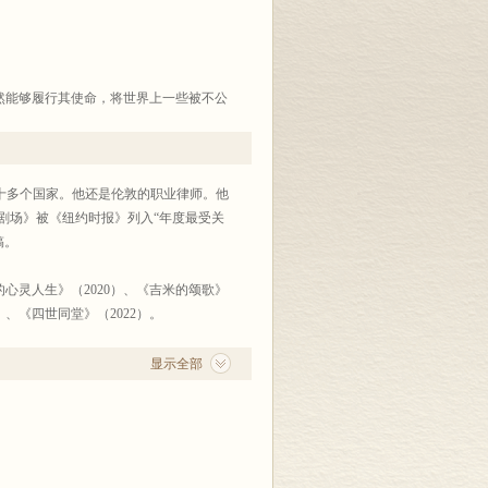
然能够履行其使命，将世界上一些被不公
用一种极具智慧、幽默的方式概述了这一
。
已遍布六十多个国家。他还是伦敦的职业律师。他
剧场》被《纽约时报》列入“年度最受关
满冒险精神的读者的旅行热情……他生动
稿。
心灵人生》（2020）、《吉米的颂歌》
）、《四世同堂》（2022）。
显示全部
访谈，1000张照片。
见阳光的土地，使它鲜为人知、少被打