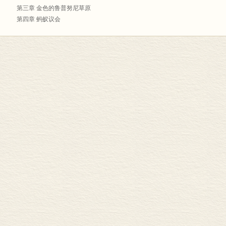
★多样性的生物，使它成为生命的天堂
第三章 金色的鲁普努尼草原
个头最大的蚂蚁、体形最大的淡水鱼、咬碎人头骨的美洲豹、绞杀人的蟒蛇、
第四章 蚂蚁议会
它成为生命的天堂，也成为博物学家玛丽亚•梅里安、大卫•爱登堡的乐园。
第五章 血腥的伯比斯
★形形色色的种族与族裔，使它成为人类学研究的范本
第六章 早安，苏里南
它有原住民加勒比人、美洲印第安人，有由奴隶贸易而来的非洲人、进入甘蔗
第七章 帕拉马里博
的赫蒙族，当然还有作为征服者的欧洲人，使它成为人类学研究的范本。
第八章 内陆
★殖民与反殖民的历史，书写了它从地理概念到政治概念的演变
第九章 最后的殖民地：法属圭亚那
自1494年西班牙第一个宣布占领它，为了黄金、糖和石油，西班牙、葡萄牙、
尾声
的“抢椅子”大战。随之而来的是1763年伯比斯的奴隶起义、1772年帕拉马里博
后记
终结。
资料来源
★从黄金国到流放地，见证了魅惑人心的古老传说与冰冷残酷的历史真实
致谢
从雷利爵士《发现圭亚那》、莎士比亚《亨利四世》到弥尔顿《失乐园》，它都
插图列表
《92天》、V. S.奈保尔《重访加勒比》中，它已经成为衰落与遗忘的代名词。
★从奴隶市场到卡宴区，古老遗存与现代文明奇异地和谐共生
它有300多年殖民史形成的奴隶市场与甘蔗园、100多年流放地历史遗留的救
区、探索浩瀚星空的欧洲航天发射中心，使它成为古老遗存与现代文明奇异地
内容简介：
2008年，英国旅行作家吉姆雷特从圭亚那首都乔治敦出发，开始历时三个月
泰《老实人》中桃花源般的黄金国、诺奖得主V.S.奈保尔《重访加勒比》中充满
形成的奴隶市场与甘蔗园、100多年流放地历史遗留的救赎群岛与转运营，也